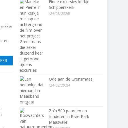
Einde excursies kerkje
Schipperskerk
(24/03/2026)
trekker
ar en
MEER
Ode aan de Grensmaas
(24/03/2026)
,
Zo’n 500 paarden en
n
runderen in RivierPark
Maasvallei