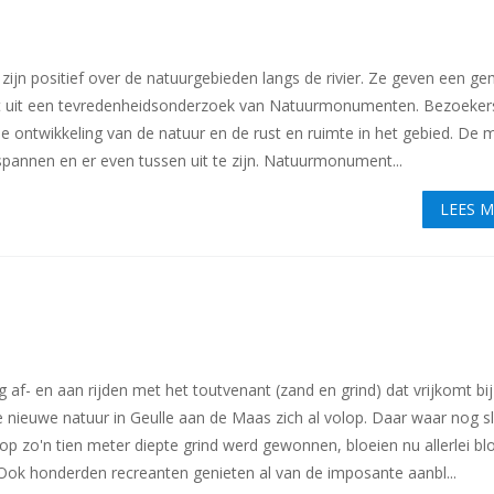
zijn positief over de natuurgebieden langs de rivier. Ze geven een ge
lijkt uit een tevredenheidsonderzoek van Natuurmonumenten. Bezoekers
de ontwikkeling van de natuur en de rust en ruimte in het gebied. De 
annen en er even tussen uit te zijn. Natuurmonument...
LEES 
g af- en aan rijden met het toutvenant (zand en grind) dat vrijkomt bij
de nieuwe natuur in Geulle aan de Maas zich al volop. Daar waar nog s
p zo'n tien meter diepte grind werd gewonnen, bloeien nu allerlei b
 Ook honderden recreanten genieten al van de imposante aanbl...