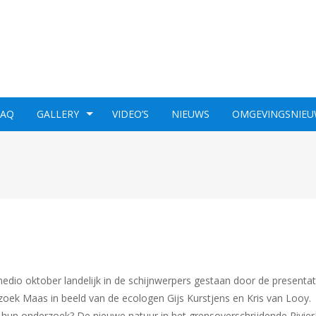
FAQ
GALLERY
VIDEO’S
NIEUWS
OMGEVINGSNIEU
io oktober landelijk in de schijnwerpers gestaan door de presentat
oek Maas in beeld van de ecologen Gijs Kurstjens en Kris van Looy.
 hun onderzoek? De nieuwe natuur in het grensoverschrijdende Rivier