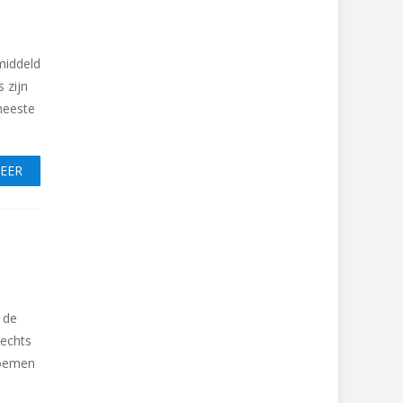
middeld
 zijn
meeste
MEER
 de
lechts
loemen