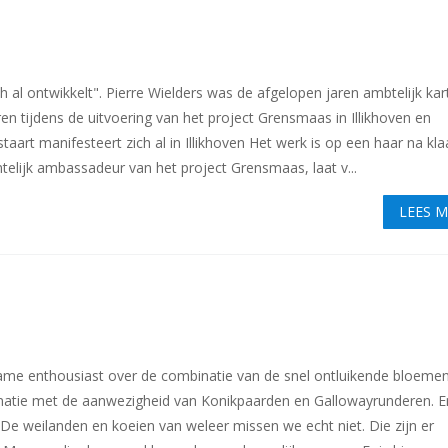
ch al ontwikkelt". Pierre Wielders was de afgelopen jaren ambtelijk kar
n tijdens de uitvoering van het project Grensmaas in Illikhoven en
taart manifesteert zich al in Illikhoven Het werk is op een haar na kla
telijk ambassadeur van het project Grensmaas, laat v...
LEES 
name enthousiast over de combinatie van de snel ontluikende bloemen
inatie met de aanwezigheid van Konikpaarden en Gallowayrunderen. E
 "De weilanden en koeien van weleer missen we echt niet. Die zijn er