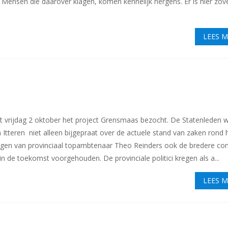
Mensen die daarover klagen, komen kennelijk nergens. Er is hier zov
LEES 
t vrijdag 2 oktober het project Grensmaas bezocht. De Statenleden 
n Itteren niet alleen bijgepraat over de actuele stand van zaken rond 
gen van provinciaal topambtenaar Theo Reinders ook de bredere con
 in de toekomst voorgehouden. De provinciale politici kregen als a...
LEES 