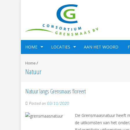
HOME
LOCATIES
AAN HET WOORD
Home
/
Natuur
Natuur langs Grensmaas floreert
Posted on
03/11/2020
De Grensmaasnatuur heeft med
de uitkomsten van het onderz
Belangrijkste uitkomsten van