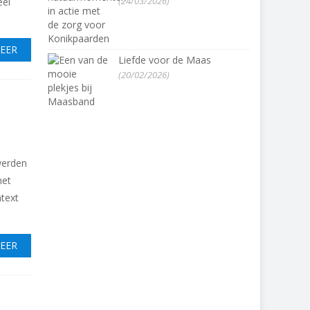
(24/03/2026)
eel
MEER
Liefde voor de Maas
(20/02/2026)
werden
het
text
MEER