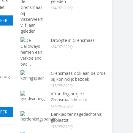
geleden
t...
(24/07/2026)
MEER
Droogte in Grensmaas
(24/07/2026)
Grensmaas ook aan de orde
u nog
bij koninklijk bezoek
(31/05/2026)
Afronding project
Grensmaas in zicht
(31/05/2026)
MEER
Bankjes ter nagedachtenis
geplaatst
(31/05/2026)