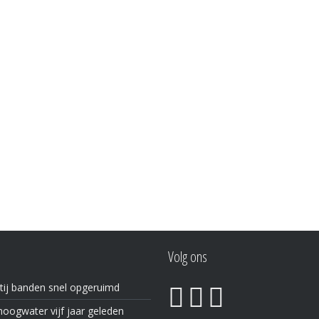
Volg ons
tij banden snel opgeruimd
oogwater vijf jaar geleden