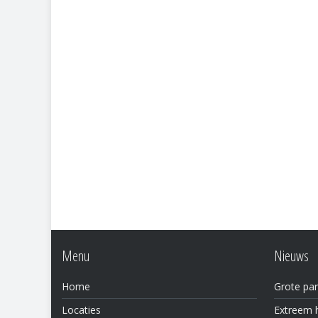
Menu
Nieuws
Home
Grote par
Locaties
Extreem h