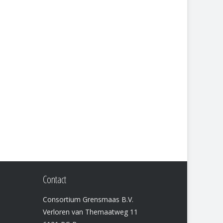
Contact
Consortium Grensmaas B.V.
Verloren van Themaatweg 11