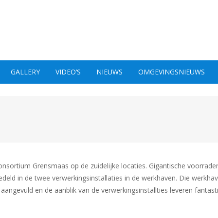
GALLERY
VIDEO’S
NIEUWS
OMGEVINGSNIEUWS
nsortium Grensmaas op de zuidelijke locaties. Gigantische voorrade
deld in de twee verwerkingsinstallaties in de werkhaven. Die werkhave
angevuld en de aanblik van de verwerkingsinstallties leveren fantast