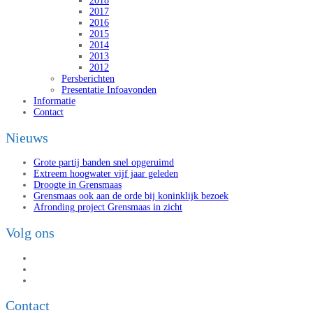
2018
2017
2016
2015
2014
2013
2012
Persberichten
Presentatie Infoavonden
Informatie
Contact
Nieuws
Grote partij banden snel opgeruimd
Extreem hoogwater vijf jaar geleden
Droogte in Grensmaas
Grensmaas ook aan de orde bij koninklijk bezoek
Afronding project Grensmaas in zicht
Volg ons
Contact