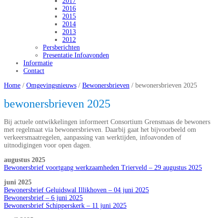
2017
2016
2015
2014
2013
2012
Persberichten
Presentatie Infoavonden
Informatie
Contact
Home
/
Omgevingsnieuws
/
Bewonersbrieven
/
bewonersbrieven 2025
bewonersbrieven 2025
Bij actuele ontwikkelingen informeert Consortium Grensmaas de bewoners
met regelmaat via bewonersbrieven. Daarbij gaat het bijvoorbeeld om
verkeersmaatregelen, aanpassing van werktijden, infoavonden of
uitnodigingen voor open dagen.
augustus 2025
Bewonersbrief voortgang werkzaamheden Trierveld – 29 augustus 2025
juni 2025
Bewonersbrief Geluidswal Illikhoven – 04 juni 2025
Bewonersbrief – 6 juni 2025
Bewonersbrief Schipperskerk – 11 juni 2025