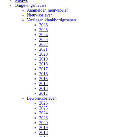
Nieuws
Omgevingsnieuws
Aanmelden nieuwsbrief
Nieuwsbrieven
Verslagen klankbordgroepen
2026
2025
2024
2023
2022
2021
2020
2019
2018
2017
2016
2015
2014
2013
2012
Bewonersbrieven
2026
2025
2024
2023
2020
2019
2018