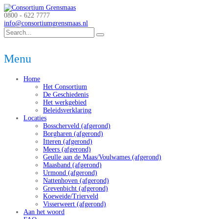
0800 - 622 7777
info@consortiumgrensmaas.nl
Menu
Home
Het Consortium
De Geschiedenis
Het werkgebied
Beleidsverklaring
Locaties
Bosscherveld (afgerond)
Borgharen (afgerond)
Itteren (afgerond)
Meers (afgerond)
Geulle aan de Maas/Voulwames (afgerond)
Maasband (afgerond)
Urmond (afgerond)
Nattenhoven (afgerond)
Grevenbicht (afgerond)
Koeweide/Trierveld
Visserweert (afgerond)
Aan het woord