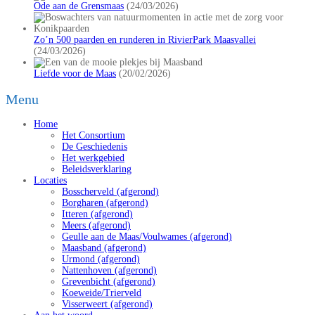
Ode aan de Grensmaas
(24/03/2026)
Zo’n 500 paarden en runderen in RivierPark Maasvallei
(24/03/2026)
Liefde voor de Maas
(20/02/2026)
Menu
Home
Het Consortium
De Geschiedenis
Het werkgebied
Beleidsverklaring
Locaties
Bosscherveld (afgerond)
Borgharen (afgerond)
Itteren (afgerond)
Meers (afgerond)
Geulle aan de Maas/Voulwames (afgerond)
Maasband (afgerond)
Urmond (afgerond)
Nattenhoven (afgerond)
Grevenbicht (afgerond)
Koeweide/Trierveld
Visserweert (afgerond)