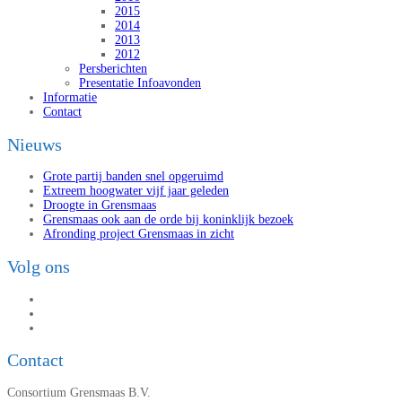
2015
2014
2013
2012
Persberichten
Presentatie Infoavonden
Informatie
Contact
Nieuws
Grote partij banden snel opgeruimd
Extreem hoogwater vijf jaar geleden
Droogte in Grensmaas
Grensmaas ook aan de orde bij koninklijk bezoek
Afronding project Grensmaas in zicht
Volg ons
Contact
Consortium Grensmaas B.V.