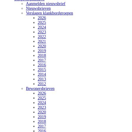
Aanmelden nieuwsbrief
Nieuwsbrieven
Verslagen klankbordgroepen
2026
2025
2024
2023
2022
2021
2020
2019
2018
2017
2016
2015
2014
2013
2012
Bewonersbrieven
2026
2025
2024
2023
2020
2019
2018
2017
2016