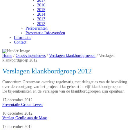
2017
2016
2015
2014
2013
2012
Persberichten
Presentatie Infoavonden
Informatie
Contact
Home
/
Omgevingsnieuws
/
Verslagen klankbordgroepen
/
Verslagen
klankbordgroep 2012
Verslagen klankbordgroep 2012
Consortium Grensmaas overlegt regelmatig met delegaties van de bevolking
over de voortgang van het project. Dat gebeurt in vijf klankbordgroepen.
De bijeenkomsten en de verslagen van de klankbordgroepen zijn openbaar.
17 december 2012
Presentatie Groen Leven
10 december 2012
Verslag Geulle aan de Maas
17 december 2012