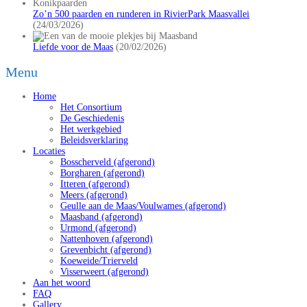
Zo’n 500 paarden en runderen in RivierPark Maasvallei
(24/03/2026)
Liefde voor de Maas
(20/02/2026)
Menu
Home
Het Consortium
De Geschiedenis
Het werkgebied
Beleidsverklaring
Locaties
Bosscherveld (afgerond)
Borgharen (afgerond)
Itteren (afgerond)
Meers (afgerond)
Geulle aan de Maas/Voulwames (afgerond)
Maasband (afgerond)
Urmond (afgerond)
Nattenhoven (afgerond)
Grevenbicht (afgerond)
Koeweide/Trierveld
Visserweert (afgerond)
Aan het woord
FAQ
Gallery