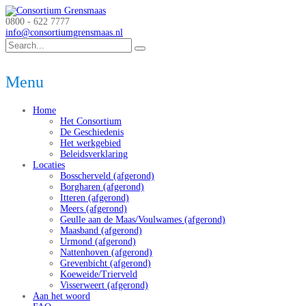
0800 - 622 7777
info@consortiumgrensmaas.nl
Menu
Home
Het Consortium
De Geschiedenis
Het werkgebied
Beleidsverklaring
Locaties
Bosscherveld (afgerond)
Borgharen (afgerond)
Itteren (afgerond)
Meers (afgerond)
Geulle aan de Maas/Voulwames (afgerond)
Maasband (afgerond)
Urmond (afgerond)
Nattenhoven (afgerond)
Grevenbicht (afgerond)
Koeweide/Trierveld
Visserweert (afgerond)
Aan het woord