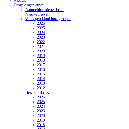
Nieuws
Omgevingsnieuws
Aanmelden nieuwsbrief
Nieuwsbrieven
Verslagen klankbordgroepen
2026
2025
2024
2023
2022
2021
2020
2019
2018
2017
2016
2015
2014
2013
2012
Bewonersbrieven
2026
2025
2024
2023
2020
2019
2018