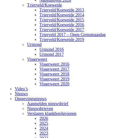
Nattenhoven 2020
Trierveld/Koeweide
Trierveld/Koeweide 2013
Trierveld/Koeweide 2014
Trierveld/Koeweide 2015
Trierveld/Koeweide 2016
Trierveld/Koeweide 2017
Trierveld 2017 – Open Grensmaasdag
Trierveld/Koeweide 2019
Urmond
Urmond 2016
Urmond 2017
Visserweert
Visserweert 2016
Visserweert 2017
Visserweert 2018
Visserweert 2019
Visserweert 2020
Video’s
Nieuws
Omgevingsnieuws
Aanmelden nieuwsbrief
Nieuwsbrieven
Verslagen klankbordgroepen
2026
2025
2024
2023