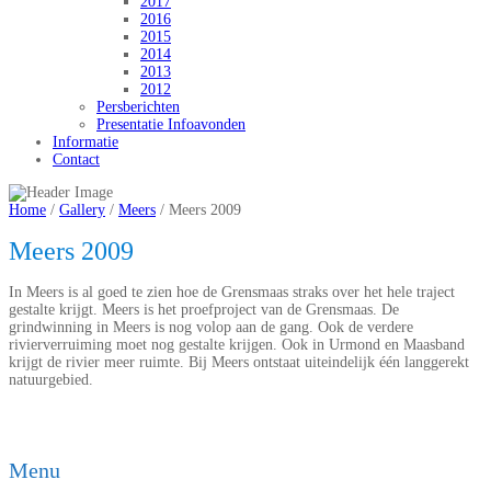
2017
2016
2015
2014
2013
2012
Persberichten
Presentatie Infoavonden
Informatie
Contact
Home
/
Gallery
/
Meers
/
Meers 2009
Meers 2009
In Meers is al goed te zien hoe de Grensmaas straks over het hele traject
gestalte krijgt. Meers is het proefproject van de Grensmaas. De
grindwinning in Meers is nog volop aan de gang. Ook de verdere
rivierverruiming moet nog gestalte krijgen. Ook in Urmond en Maasband
krijgt de rivier meer ruimte. Bij Meers ontstaat uiteindelijk één langgerekt
natuurgebied.
Menu