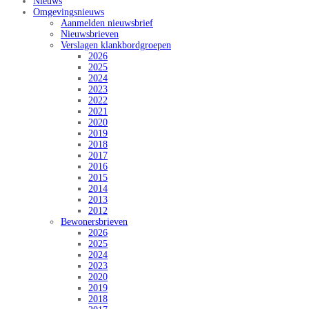
Nieuws
Omgevingsnieuws
Aanmelden nieuwsbrief
Nieuwsbrieven
Verslagen klankbordgroepen
2026
2025
2024
2023
2022
2021
2020
2019
2018
2017
2016
2015
2014
2013
2012
Bewonersbrieven
2026
2025
2024
2023
2020
2019
2018