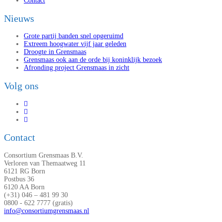
Contact
Nieuws
Grote partij banden snel opgeruimd
Extreem hoogwater vijf jaar geleden
Droogte in Grensmaas
Grensmaas ook aan de orde bij koninklijk bezoek
Afronding project Grensmaas in zicht
Volg ons
Contact
Consortium Grensmaas B.V.
Verloren van Themaatweg 11
6121 RG Born
Postbus 36
6120 AA Born
(+31) 046 – 481 99 30
0800 - 622 7777 (gratis)
info@consortiumgrensmaas.nl