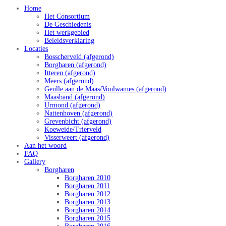
Home
Het Consortium
De Geschiedenis
Het werkgebied
Beleidsverklaring
Locaties
Bosscherveld (afgerond)
Borgharen (afgerond)
Itteren (afgerond)
Meers (afgerond)
Geulle aan de Maas/Voulwames (afgerond)
Maasband (afgerond)
Urmond (afgerond)
Nattenhoven (afgerond)
Grevenbicht (afgerond)
Koeweide/Trierveld
Visserweert (afgerond)
Aan het woord
FAQ
Gallery
Borgharen
Borgharen 2010
Borgharen 2011
Borgharen 2012
Borgharen 2013
Borgharen 2014
Borgharen 2015