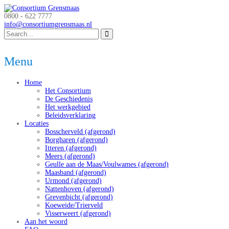
0800 - 622 7777
info@consortiumgrensmaas.nl
Menu
Home
Het Consortium
De Geschiedenis
Het werkgebied
Beleidsverklaring
Locaties
Bosscherveld (afgerond)
Borgharen (afgerond)
Itteren (afgerond)
Meers (afgerond)
Geulle aan de Maas/Voulwames (afgerond)
Maasband (afgerond)
Urmond (afgerond)
Nattenhoven (afgerond)
Grevenbicht (afgerond)
Koeweide/Trierveld
Visserweert (afgerond)
Aan het woord