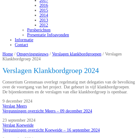
2017
2016
2015
2014
2013
2012
Persberichten
Presentatie Infoavonden
Informatie
Contact
Home
/
Omgevingsnieuws
/
Verslagen klankbordgroepen
/
Verslagen
Klankbordgroep 2024
Verslagen Klankbordgroep 2024
Consortium Grensmaas overlegt regelmatig met delegaties van de bevolking
over de voortgang van het project. Dat gebeurt in vijf klankbordgroepen.
De bijeenkomsten en de verslagen van elke klankbordgroep is openbaar.
9 december 2024
Verslag Meers
Vergunningen overzicht Meers – 09 december 2024
23 september 2024
Verslag Koeweide
Vergunningen overzicht Koeweide – 16 september 2024