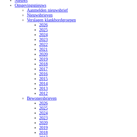
Nieuws
Omgevingsnieuws
Aanmelden nieuwsbrief
Nieuwsbrieven
Verslagen klankbordgroepen
2026
2025
2024
2023
2022
2021
2020
2019
2018
2017
2016
2015
2014
2013
2012
Bewonersbrieven
2026
2025
2024
2023
2020
2019
2018