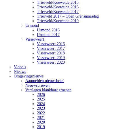
Trierveld/Koeweide 2015
Trierveld/Koeweide 2016
Trierveld/Koeweide 2017
Trierveld 2017 – Open Grensmaasdag
Trierveld/Koeweide 2019
Urmond
Urmond 2016
Urmond 2017
Visserweert
Visserweert 2016
Visserweert 2017
Visserweert 2018
Visserweert 2019
Visserweert 2020
Video’s
Nieuws
Omgevingsnieuws
Aanmelden nieuwsbrief
Nieuwsbrieven
Verslagen klankbordgroepen
2026
2025
2024
2023
2022
2021
2020
2019