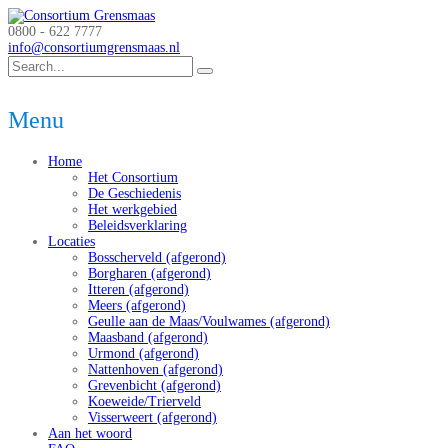
0800 - 622 7777
info@consortiumgrensmaas.nl
Menu
Home
Het Consortium
De Geschiedenis
Het werkgebied
Beleidsverklaring
Locaties
Bosscherveld (afgerond)
Borgharen (afgerond)
Itteren (afgerond)
Meers (afgerond)
Geulle aan de Maas/Voulwames (afgerond)
Maasband (afgerond)
Urmond (afgerond)
Nattenhoven (afgerond)
Grevenbicht (afgerond)
Koeweide/Trierveld
Visserweert (afgerond)
Aan het woord