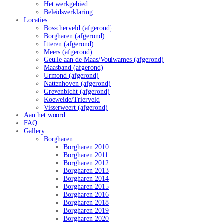
Het werkgebied
Beleidsverklaring
Locaties
Bosscherveld (afgerond)
Borgharen (afgerond)
Itteren (afgerond)
Meers (afgerond)
Geulle aan de Maas/Voulwames (afgerond)
Maasband (afgerond)
Urmond (afgerond)
Nattenhoven (afgerond)
Grevenbicht (afgerond)
Koeweide/Trierveld
Visserweert (afgerond)
Aan het woord
FAQ
Gallery
Borgharen
Borgharen 2010
Borgharen 2011
Borgharen 2012
Borgharen 2013
Borgharen 2014
Borgharen 2015
Borgharen 2016
Borgharen 2018
Borgharen 2019
Borgharen 2020