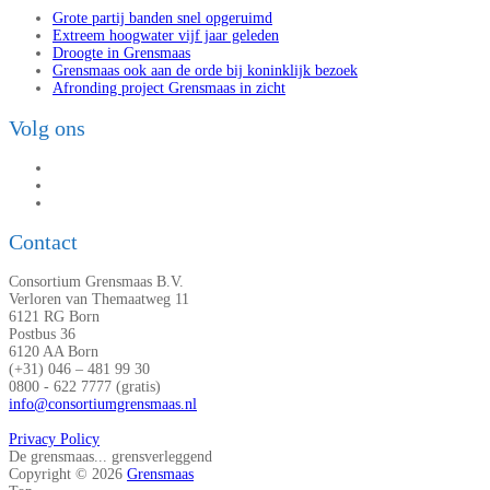
Grote partij banden snel opgeruimd
Extreem hoogwater vijf jaar geleden
Droogte in Grensmaas
Grensmaas ook aan de orde bij koninklijk bezoek
Afronding project Grensmaas in zicht
Volg ons
Contact
Consortium Grensmaas B.V.
Verloren van Themaatweg 11
6121 RG Born
Postbus 36
6120 AA Born
(+31) 046 – 481 99 30
0800 - 622 7777 (gratis)
info@consortiumgrensmaas.nl
Privacy Policy
De grensmaas... grensverleggend
Copyright © 2026
Grensmaas