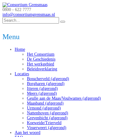
0800 - 622 7777
info@consortiumgrensmaas.nl
Menu
Home
Het Consortium
De Geschiedenis
Het werkgebied
Beleidsverklaring
Locaties
Bosscherveld (afgerond)
Borgharen (afgerond)
Itteren (afgerond)
Meers (afgerond)
Geulle aan de Maas/Voulwames (afgerond)
Maasband (afgerond)
Urmond (afgerond)
Nattenhoven (afgerond)
Grevenbicht (afgerond)
Koeweide/Trierveld
Visserweert (afgerond)
Aan het woord