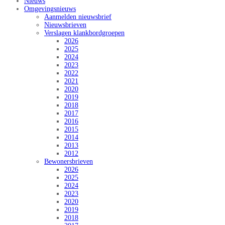
Nieuws
Omgevingsnieuws
Aanmelden nieuwsbrief
Nieuwsbrieven
Verslagen klankbordgroepen
2026
2025
2024
2023
2022
2021
2020
2019
2018
2017
2016
2015
2014
2013
2012
Bewonersbrieven
2026
2025
2024
2023
2020
2019
2018