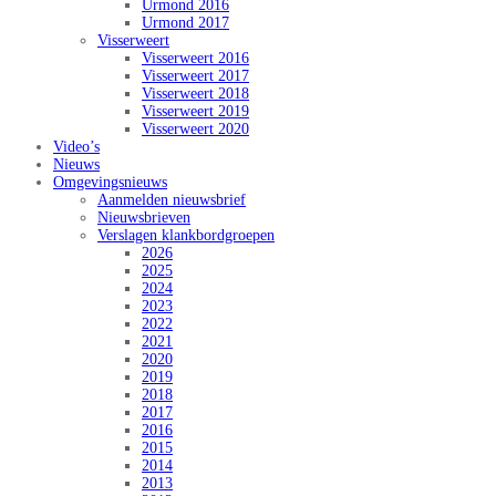
Urmond 2016
Urmond 2017
Visserweert
Visserweert 2016
Visserweert 2017
Visserweert 2018
Visserweert 2019
Visserweert 2020
Video’s
Nieuws
Omgevingsnieuws
Aanmelden nieuwsbrief
Nieuwsbrieven
Verslagen klankbordgroepen
2026
2025
2024
2023
2022
2021
2020
2019
2018
2017
2016
2015
2014
2013