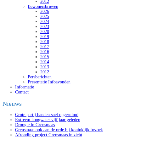
2012
Bewonersbrieven
2026
2025
2024
2023
2020
2019
2018
2017
2016
2015
2014
2013
2012
Persberichten
Presentatie Infoavonden
Informatie
Contact
Nieuws
Grote partij banden snel opgeruimd
Extreem hoogwater vijf jaar geleden
Droogte in Grensmaas
Grensmaas ook aan de orde bij koninklijk bezoek
Afronding project Grensmaas in zicht