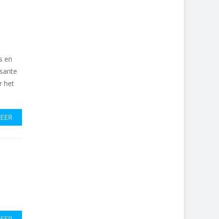
s en
sante
r het
MEER
MEER