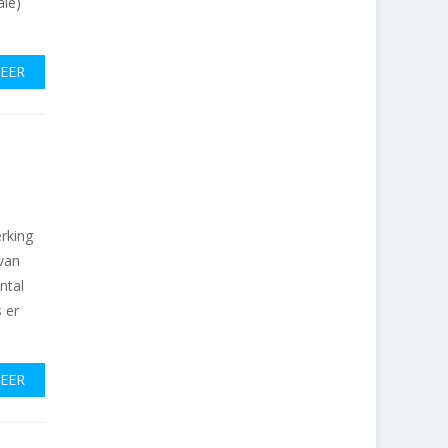
ale)
MEER
rking
van
ntal
 er
MEER