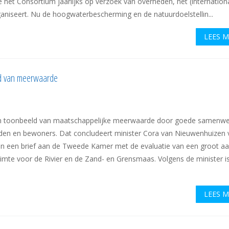
 het Consortium jaarlijks op verzoek van overheden, het (internation
ganiseert. Nu de hoogwaterbescherming en de natuurdoelstellin...
LEES 
d van meerwaarde
en toonbeeld van maatschappelijke meerwaarde door goede samenwe
eden en bewoners. Dat concludeert minister Cora van Nieuwenhuizen 
 in een brief aan de Tweede Kamer met de evaluatie van een groot aa
uimte voor de Rivier en de Zand- en Grensmaas. Volgens de minister is
LEES 