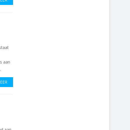
staat
n
ls aan
.
MEER
ed aan