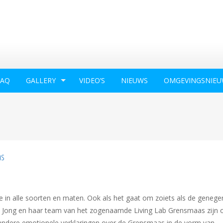
FAQ
GALLERY
VIDEO’S
NIEUWS
OMGEVINGSNIEU
as
ze in alle soorten en maten. Ook als het gaat om zoiets als de genege
 Jong en haar team van het zogenaamde Living Lab Grensmaas zijn 
 andere emotionele verklaringen over de Grensmaas in de vorm van