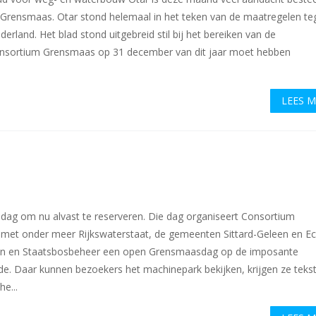
t Grensmaas. Otar stond helemaal in het teken van de maatregelen te
rland. Het blad stond uitgebreid stil bij het bereiken van de
onsortium Grensmaas op 31 december van dit jaar moet hebben
LEES 
dag om nu alvast te reserveren. Die dag organiseert Consortium
et onder meer Rijkswaterstaat, de gemeenten Sittard-Geleen en Ec
n en Staatsbosbeheer een open Grensmaasdag op de imposante
de. Daar kunnen bezoekers het machinepark bekijken, krijgen ze teks
e...