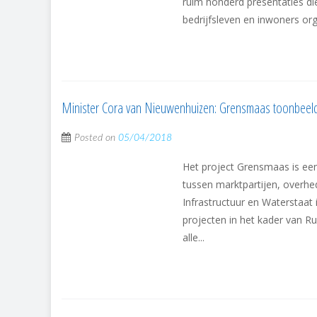
ruim honderd presentaties die
bedrijfsleven en inwoners or
Minister Cora van Nieuwenhuizen: Grensmaas toonbeel
Posted on
05/04/2018
Het project Grensmaas is e
tussen marktpartijen, overh
Infrastructuur en Waterstaat
projecten in het kader van R
alle...