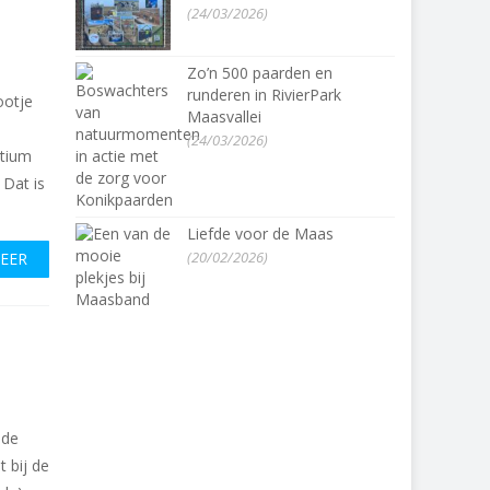
(24/03/2026)
Zo’n 500 paarden en
runderen in RivierPark
ootje
Maasvallei
(24/03/2026)
rtium
Dat is
Liefde voor de Maas
(20/02/2026)
MEER
 de
 bij de