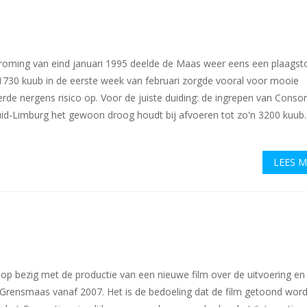
roming van eind januari 1995 deelde de Maas weer eens een plaagst
1730 kuub in de eerste week van februari zorgde vooral voor mooie
de nergens risico op. Voor de juiste duiding: de ingrepen van Conso
d-Limburg het gewoon droog houdt bij afvoeren tot zo'n 3200 kuub. 
LEES 
p bezig met de productie van een nieuwe film over de uitvoering en
 Grensmaas vanaf 2007. Het is de bedoeling dat de film getoond wordt