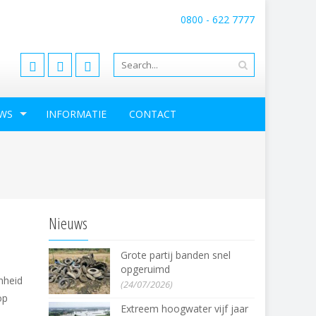
0800 - 622 7777
info@consortiumgrensmaas.nl
WS
INFORMATIE
CONTACT
Nieuws
Grote partij banden snel
opgeruimd
nheid
(24/07/2026)
op
Extreem hoogwater vijf jaar