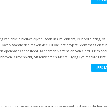
g van enkele nieuwe dijken, zoals in Grevenbicht, is in volle gang, of 
 dijkwerkzaamheden maken deel uit van het project Grensmaas en zij
ken openbaar aanbesteed. Aannemer Martens en Van Oord is inmidde
nhoven, Grevenbicht, Visserweert en Meers. Flying Eye maakte lucht..
LEES 
blad voor weg- en waterbouw Otar is deze maand veel aandacht beste