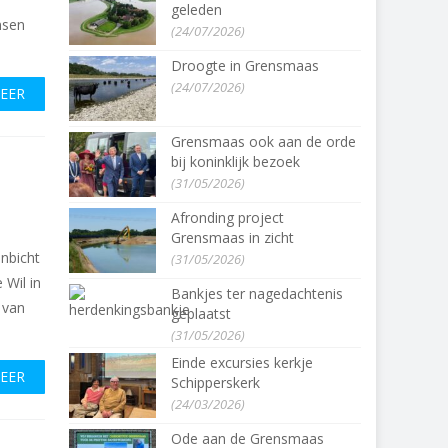
geleden
nsen
(24/07/2026)
Droogte in Grensmaas
(24/07/2026)
MEER
Grensmaas ook aan de orde
bij koninklijk bezoek
(31/05/2026)
Afronding project
Grensmaas in zicht
nbicht
(31/05/2026)
 Wil in
Bankjes ter nagedachtenis
 van
geplaatst
(31/05/2026)
Einde excursies kerkje
MEER
Schipperskerk
(24/03/2026)
Ode aan de Grensmaas