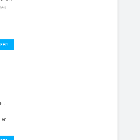
gen
MEER
ht-
t en