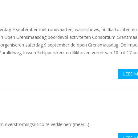
erdag 9 september met rondvaarten, watershows, huifkartochten en
 Open Grensmaasdag boordevol activiteiten Consortium Grensmaa
 organiseren zaterdag 9 september de open Grensmaasdag. De impo
Parallelweg tussen Schipperskerk en Illikhoven vormt van 10 tot 17 uu
LEES 
om overstromingsrisico te verkleinen’ (meer…)
LEES 