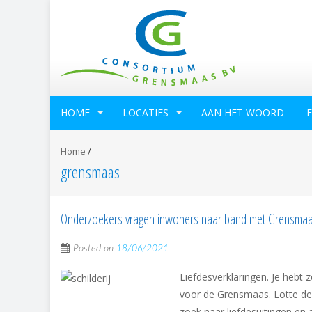
HOME
LOCATIES
AAN HET WOORD
Home
/
grensmaas
Onderzoekers vragen inwoners naar band met Grensma
Posted on
18/06/2021
Liefdesverklaringen. Je hebt 
voor de Grensmaas. Lotte de
zoek naar liefdesuitingen en