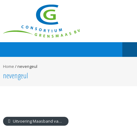
Home
/
nevengeul
nevengeul
Uitvoering Maasband van start