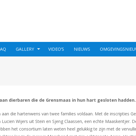
FAQ
GALLERY
VIDEO’S
NIEUWS
OMGEVINGSNIEU
aan dierbaren die de Grensmaas in hun hart gesloten hadden.
 die hartenwens van twee families voldaan. Met de inscripties G
n Lucien Wijers uit Stein en Sjeng Claassen, een echte Maaskentjer. D
en het consortium laten weten heel gelukkig te zijn met de vervulli