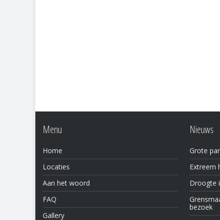
Menu
Nieuws
Home
Grote par
Locaties
Extreem h
Aan het woord
Droogte 
FAQ
Grensmaas
bezoek
Gallery