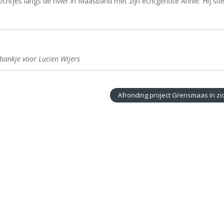
tjes langs de rivier in Maasband met zijn echtgenote Annie. Hij stie
bankje voor Lucien Wijers
Afronding project Grensmaas in zi