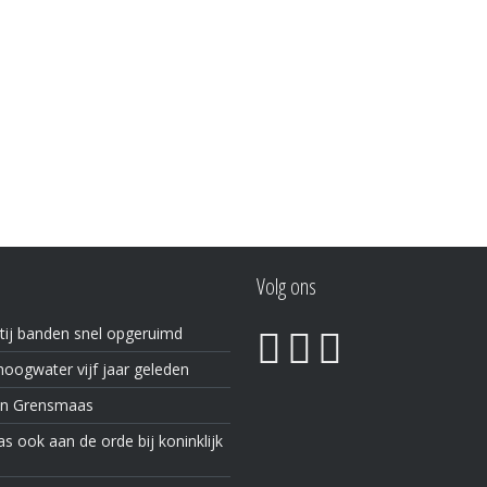
Volg ons
tij banden snel opgeruimd
oogwater vijf jaar geleden
in Grensmaas
 ook aan de orde bij koninklijk