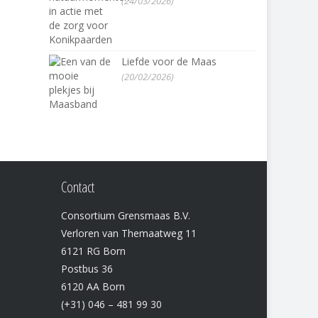
(24/03/2026)
Liefde voor de Maas
(20/02/2026)
Contact
Consortium Grensmaas B.V.
Verloren van Themaatweg 11
6121 RG Born
Postbus 36
6120 AA Born
(+31) 046 – 481 99 30