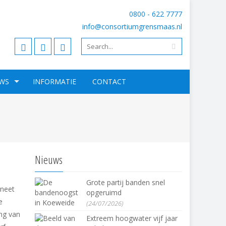
0800 - 622 7777
info@consortiumgrensmaas.nl
WS
INFORMATIE
CONTACT
Nieuws
Grote partij banden snel
eneet
opgeruimd
e
(24/07/2026)
ng van
Extreem hoogwater vijf jaar