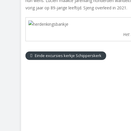
hun wens. Lucien maakte jarenlang honderden wandeltoch
vorig jaar op 89-jarige leeftijd. Sjeng overleed in 2021.
Het 
Einde excursies kerkje Schipperskerk