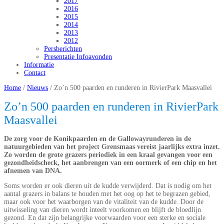
2017
2016
2015
2014
2013
2012
Persberichten
Presentatie Infoavonden
Informatie
Contact
Home
/
Nieuws
/
Zo’n 500 paarden en runderen in RivierPark Maasvallei
Zo’n 500 paarden en runderen in RivierPark
Maasvallei
De zorg voor de Konikpaarden en de Gallowayrunderen in de
natuurgebieden van het project Grensmaas vereist jaarlijks extra inzet.
Zo worden de grote grazers periodiek in een kraal gevangen voor een
gezondheidscheck, het aanbrengen van een oormerk of een chip en het
afnemen van DNA.
Soms worden er ook dieren uit de kudde verwijderd. Dat is nodig om het
aantal grazers in balans te houden met het oog op het te begrazen gebied,
maar ook voor het waarborgen van de vitaliteit van de kudde. Door de
uitwisseling van dieren wordt inteelt voorkomen en blijft de bloedlijn
gezond. En dat zijn belangrijke voorwaarden voor een sterke en sociale