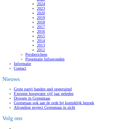
2024
2023
2020
2019
2018
2017
2016
2015
2014
2013
2012
Persberichten
Presentatie Infoavonden
Informatie
Contact
Nieuws
Grote partij banden snel opgeruimd
Extreem hoogwater vijf jaar geleden
Droogte in Grensmaas
Grensmaas ook aan de orde bij koninklijk bezoek
Afronding project Grensmaas in zicht
Volg ons