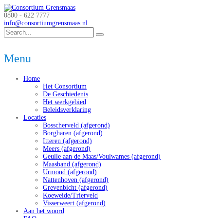
0800 - 622 7777
info@consortiumgrensmaas.nl
Menu
Home
Het Consortium
De Geschiedenis
Het werkgebied
Beleidsverklaring
Locaties
Bosscherveld (afgerond)
Borgharen (afgerond)
Itteren (afgerond)
Meers (afgerond)
Geulle aan de Maas/Voulwames (afgerond)
Maasband (afgerond)
Urmond (afgerond)
Nattenhoven (afgerond)
Grevenbicht (afgerond)
Koeweide/Trierveld
Visserweert (afgerond)
Aan het woord