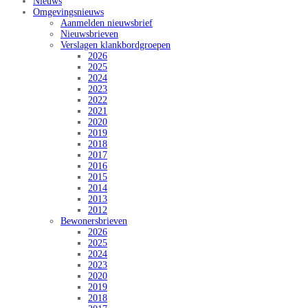
Nieuws
Omgevingsnieuws
Aanmelden nieuwsbrief
Nieuwsbrieven
Verslagen klankbordgroepen
2026
2025
2024
2023
2022
2021
2020
2019
2018
2017
2016
2015
2014
2013
2012
Bewonersbrieven
2026
2025
2024
2023
2020
2019
2018