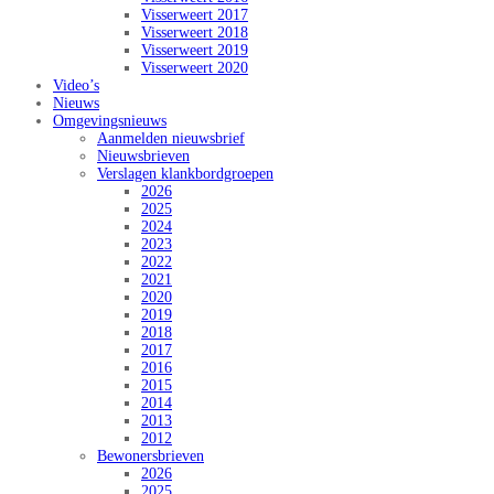
Visserweert 2017
Visserweert 2018
Visserweert 2019
Visserweert 2020
Video’s
Nieuws
Omgevingsnieuws
Aanmelden nieuwsbrief
Nieuwsbrieven
Verslagen klankbordgroepen
2026
2025
2024
2023
2022
2021
2020
2019
2018
2017
2016
2015
2014
2013
2012
Bewonersbrieven
2026
2025