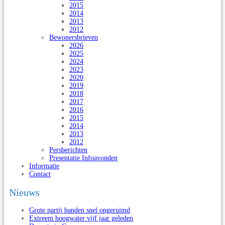
2015
2014
2013
2012
Bewonersbrieven
2026
2025
2024
2023
2020
2019
2018
2017
2016
2015
2014
2013
2012
Persberichten
Presentatie Infoavonden
Informatie
Contact
Nieuws
Grote partij banden snel opgeruimd
Extreem hoogwater vijf jaar geleden