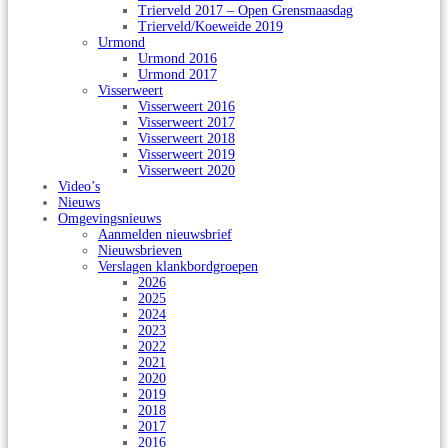
Trierveld 2017 – Open Grensmaasdag
Trierveld/Koeweide 2019
Urmond
Urmond 2016
Urmond 2017
Visserweert
Visserweert 2016
Visserweert 2017
Visserweert 2018
Visserweert 2019
Visserweert 2020
Video’s
Nieuws
Omgevingsnieuws
Aanmelden nieuwsbrief
Nieuwsbrieven
Verslagen klankbordgroepen
2026
2025
2024
2023
2022
2021
2020
2019
2018
2017
2016