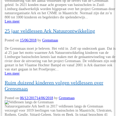
vermindering van het aantal veldlessen op de oevers van de Grensmaas
geleid. In 2021 konden maar acht groepen van basisscholen in Zuid-
Limburg daadwerkelijk worden bijgepraat over het project Grensmaas door
natuurorganisatie Ark en het CNME in Maastricht. Normaal zijn dat zo’n
800 tot 1000 kinderen en begeleiders die spelenderwijs...
Lees meer
25 jaar veldlessen Ark Natuurontwikkeling
Posted on
15/06/2018
by
Grensmaas
De Grensmaas moet je beleven. Het veld in. Zelf op onderzoek gaan. Dat is
al 25 jaar het motto waarmee Ark Natuurontwikkeling kinderen van de
Limburgse basisscholen kennis laat maken met de gedaantewisseling van de
rivier door de uitvoering van het project Grensmaas. De veldlessen zijn ooit
gestart in het Vlaamse Hochter Bampd en vanaf 2001 is Ark daarmee ook
van start gegaan in het Proefprojec...
Lees meer
Ruim duizend kinderen volgen veldlessen over
Grensmaas
Posted on
06/12/2017
14/06/2018
by
Grensmaas
Natuurorganisatie Ark heeft in 2017 veldlessen langs de Grensmaas
verzorgd voor 1019 leerlingen van basisscholen in Maastricht, Ulestraten,
Rothem, Geulle, Sittard-Geleen, Stein en Beek. In totaal bezochten 41