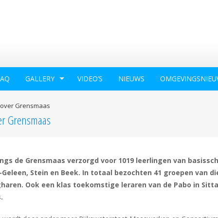
FAQ
GALLERY
VIDEO’S
NIEUWS
OMGEVINGSNIEU
n over Grensmaas
ver Grensmaas
angs de Grensmaas verzorgd voor 1019 leerlingen van basissc
d-Geleen, Stein en Beek. In totaal bezochten 41 groepen van di
haren. Ook een klas toekomstige leraren van de Pabo in Sitt
.