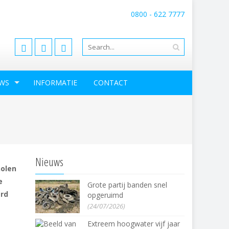
0800 - 622 7777
info@consortiumgrensmaas.nl
WS
INFORMATIE
CONTACT
Nieuws
holen
e
Grote partij banden snel
ard
opgeruimd
(24/07/2026)
Extreem hoogwater vijf jaar