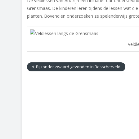
De veldlessen van Ark zijn een initiatief dat onderst
Grensmaas. De kinderen leren tijdens de lessen wat die n
planten. Bovendien onderzoeken ze spelenderwijs grote
Veldl
Bijzonder zwaard gevonden in Bosscherveld