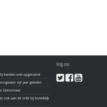
Volg ons
tij banden snel opgeruimd
oogwater vijf jaar geleden
in Grensmaas
 ook aan de orde bij koninklijk