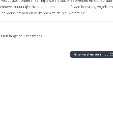
eund wordt door onder meer Rijkswaterstaat Maaswerken en Consortiu
ieuwe, natuurlijke rivier zoal te bieden heeft aan beestjes, vogels en
 en kleine stenen en verkennen ze de nieuwe natuur.
essen langs de Grensmaas
Fijne kerst en een mooi 