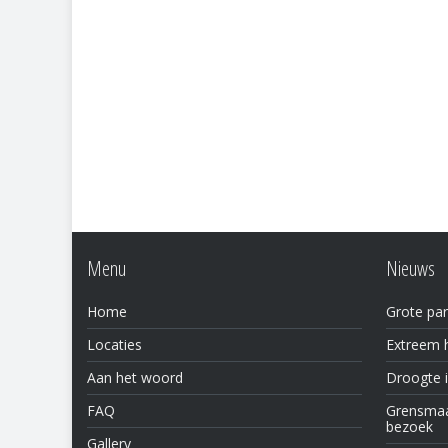
Menu
Nieuws
Home
Grote par
Locaties
Extreem h
Aan het woord
Droogte 
FAQ
Grensmaas
bezoek
Gallery