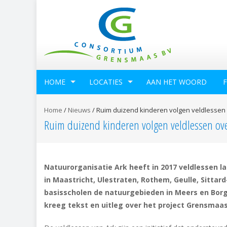
HOME
LOCATIES
AAN HET WOORD
Home
/
Nieuws
/
Ruim duizend kinderen volgen veldlesse
Ruim duizend kinderen volgen veldlessen o
Natuurorganisatie Ark heeft in 2017 veldlessen l
in Maastricht, Ulestraten, Rothem, Geulle, Sittar
basisscholen de natuurgebieden in Meers en Borg
kreeg tekst en uitleg over het project Grensmaas