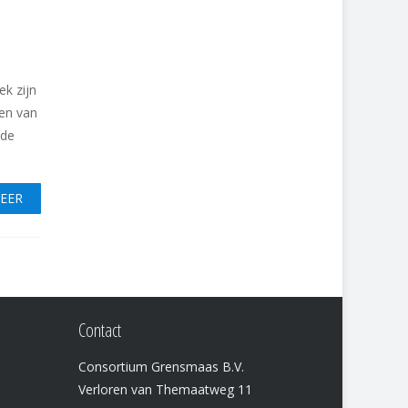
k zijn
ten van
 de
MEER
Contact
Consortium Grensmaas B.V.
Verloren van Themaatweg 11