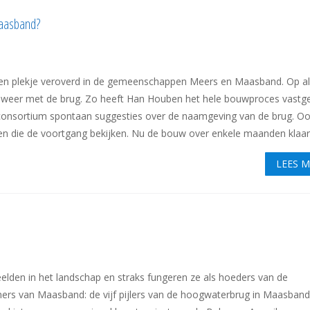
Maasband?
een plekje veroverd in de gemeenschappen Meers en Maasband. Op all
de weer met de brug. Zo heeft Han Houben het hele bouwproces vastg
et consortium spontaan suggesties over de naamgeving van de brug. Oo
n die de voortgang bekijken. Nu de bouw over enkele maanden klaar .
LEES 
lden in het landschap en straks fungeren ze als hoeders van de
ners van Maasband: de vijf pijlers van de hoogwaterbrug in Maasband