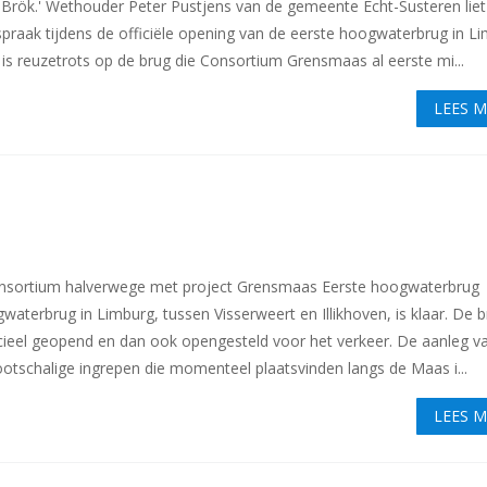
Brök.' Wethouder Peter Pustjens van de gemeente Echt-Susteren liet
espraak tijdens de officiële opening van de eerste hoogwaterbrug in L
j is reuzetrots op de brug die Consortium Grensmaas al eerste mi...
LEES 
onsortium halverwege met project Grensmaas Eerste hoogwaterbrug
aterbrug in Limburg, tussen Visserweert en Illikhoven, is klaar. De 
icieel geopend en dan ook opengesteld voor het verkeer. De aanleg v
ootschalige ingrepen die momenteel plaatsvinden langs de Maas i...
LEES 