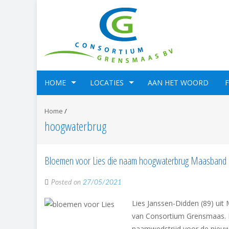
HOME
LOCATIES
AAN HET WOORD
Home
/
hoogwaterbrug
Bloemen voor Lies die naam hoogwaterbrug Maasband 
Posted on
27/05/2021
Lies Janssen-Didden (89) uit
van Consortium Grensmaas. L
naamwedstrijd voor de nieuw