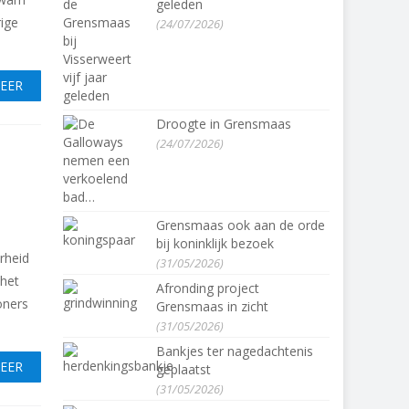
geleden
ige
(24/07/2026)
MEER
Droogte in Grensmaas
(24/07/2026)
Grensmaas ook aan de orde
bij koninklijk bezoek
rheid
(31/05/2026)
 het
Afronding project
oners
Grensmaas in zicht
(31/05/2026)
Bankjes ter nagedachtenis
MEER
geplaatst
(31/05/2026)