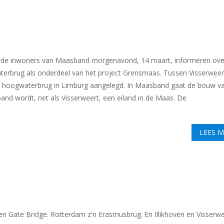
de inwoners van Maasband morgenavond, 14 maart, informeren ove
rbrug als onderdeel van het project Grensmaas. Tussen Visserweer
ste hoogwaterbrug in Limburg aangelegd. In Maasband gaat de bouw v
and wordt, net als Visserweert, een eiland in de Maas. De
LEES 
den Gate Bridge. Rotterdam z'n Erasmusbrug. En Illikhoven en Visserw