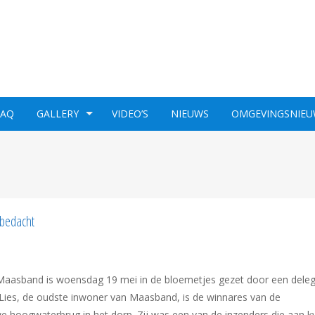
FAQ
GALLERY
VIDEO’S
NIEUWS
OMGEVINGSNIEU
bedacht
 Maasband is woensdag 19 mei in de bloemetjes gezet door een deleg
ies, de oudste inwoner van Maasband, is de winnares van de
e hoogwaterbrug in het dorp. Zij was een van de inzenders die aan