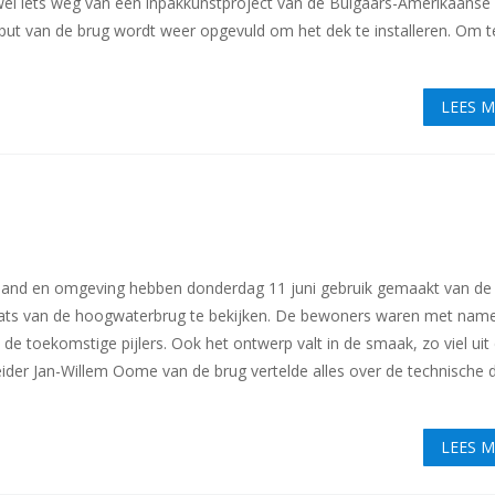
 wel iets weg van een inpakkunstproject van de Bulgaars-Amerikaanse
ut van de brug wordt weer opgevuld om het dek te installeren. Om t
LEES 
and en omgeving hebben donderdag 11 juni gebruik gemaakt van de
ats van de hoogwaterbrug te bekijken. De bewoners waren met nam
e toekomstige pijlers. Ook het ontwerp valt in de smaak, zo viel uit
leider Jan-Willem Oome van de brug vertelde alles over de technische d
LEES 