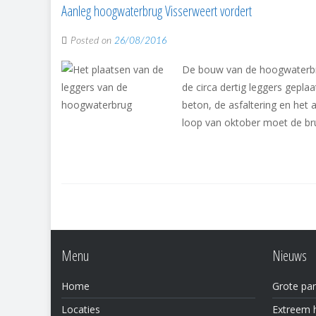
Aanleg hoogwaterbrug Visserweert vordert
Posted on
26/08/2016
De bouw van de hoogwaterbrug
de circa dertig leggers gepla
beton, de asfaltering en het
loop van oktober moet de brug
Menu
Nieuws
Home
Grote par
Locaties
Extreem h