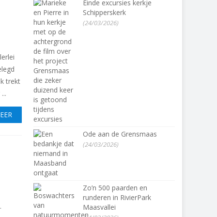
Einde excursies kerkje
Schipperskerk
(24/03/2026)
erlei
elegd
k trekt
..
MEER
Ode aan de Grensmaas
(24/03/2026)
Zo’n 500 paarden en
runderen in RivierPark
.
Maasvallei