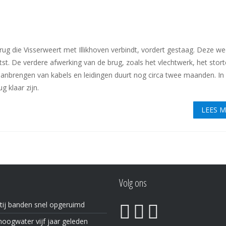
 die Visserweert met Illikhoven verbindt, vordert gestaag. Deze wee
atst. De verdere afwerking van de brug, zoals het vlechtwerk, het stor
 aanbrengen van kabels en leidingen duurt nog circa twee maanden. In
 klaar zijn.
LEES 
Volg ons
tij banden snel opgeruimd
oogwater vijf jaar geleden