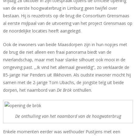
vrijdag 28 oktober in zijn toespraak tijdens de officiële opening
van de eerste hoogwaterbrug in Limburg geen twijfel over
bestaan. Hij is reuzetrots op de brug die Consortium Grensmaas
al eerste mijlpaal van de uitvoering van het project Grensmaas op
de noordelijke locaties heeft aangelegd.
Ook de inwoners van beide Maasdorpen zijn in hun nopjes met
de brug die niet alleen een fraai panorama biedt van de
rivierlandschap, maar met haar slanke silhouet ook mooi in de
omgeving past. ,,Ik vind het allemaal geweldig”, zo verklaarde de
85-jarige Har Penders uit Illikhoven. Als oudste inwoner mocht hij
samen met de 2-jarige Tom Ubachs, de jongste telg uit beide
dorpen, het naambord van
De Brök
onthullen.
De onthulling van het naambord van de hoogwaterbrug
Enkele momenten eerder was wethouder Pustjens met een