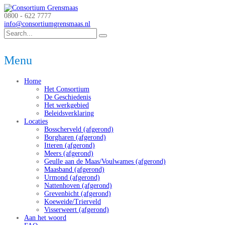
0800 - 622 7777
info@consortiumgrensmaas.nl
Menu
Home
Het Consortium
De Geschiedenis
Het werkgebied
Beleidsverklaring
Locaties
Bosscherveld (afgerond)
Borgharen (afgerond)
Itteren (afgerond)
Meers (afgerond)
Geulle aan de Maas/Voulwames (afgerond)
Maasband (afgerond)
Urmond (afgerond)
Nattenhoven (afgerond)
Grevenbicht (afgerond)
Koeweide/Trierveld
Visserweert (afgerond)
Aan het woord