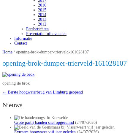
2017
2016
2015
2014
2013
2012
Persberichten
Presentatie Infoavonden
Informatie
Contact
Home
/
opening-brok-dumper-trierveld-161028107
opening-brok-dumper-trierveld-161028107
opening de brök
←
Eerste hoogwaterbrug van Limburg geopend
Nieuws
Grote partij banden snel opgeruimd
(24/07/2026)
Extreem hoogwater vijf jaar geleden
(24/07/2026)