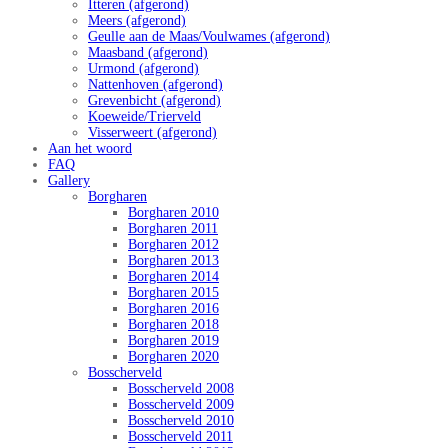
Itteren (afgerond)
Meers (afgerond)
Geulle aan de Maas/Voulwames (afgerond)
Maasband (afgerond)
Urmond (afgerond)
Nattenhoven (afgerond)
Grevenbicht (afgerond)
Koeweide/Trierveld
Visserweert (afgerond)
Aan het woord
FAQ
Gallery
Borgharen
Borgharen 2010
Borgharen 2011
Borgharen 2012
Borgharen 2013
Borgharen 2014
Borgharen 2015
Borgharen 2016
Borgharen 2018
Borgharen 2019
Borgharen 2020
Bosscherveld
Bosscherveld 2008
Bosscherveld 2009
Bosscherveld 2010
Bosscherveld 2011