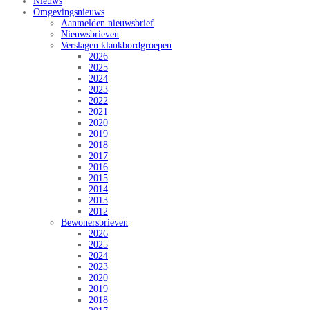
Nieuws
Omgevingsnieuws
Aanmelden nieuwsbrief
Nieuwsbrieven
Verslagen klankbordgroepen
2026
2025
2024
2023
2022
2021
2020
2019
2018
2017
2016
2015
2014
2013
2012
Bewonersbrieven
2026
2025
2024
2023
2020
2019
2018