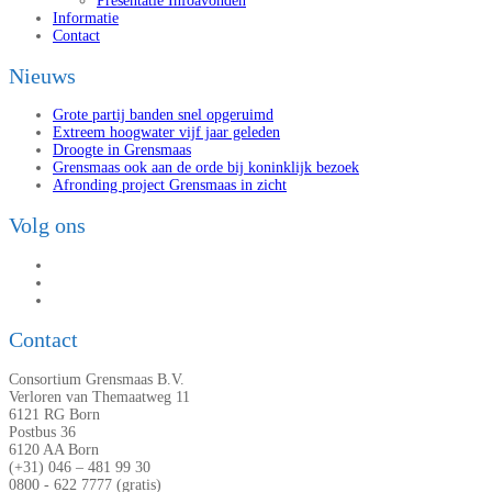
Presentatie Infoavonden
Informatie
Contact
Nieuws
Grote partij banden snel opgeruimd
Extreem hoogwater vijf jaar geleden
Droogte in Grensmaas
Grensmaas ook aan de orde bij koninklijk bezoek
Afronding project Grensmaas in zicht
Volg ons
Contact
Consortium Grensmaas B.V.
Verloren van Themaatweg 11
6121 RG Born
Postbus 36
6120 AA Born
(+31) 046 – 481 99 30
0800 - 622 7777 (gratis)