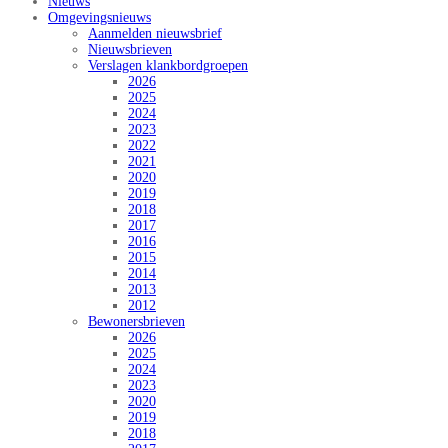
Nieuws
Omgevingsnieuws
Aanmelden nieuwsbrief
Nieuwsbrieven
Verslagen klankbordgroepen
2026
2025
2024
2023
2022
2021
2020
2019
2018
2017
2016
2015
2014
2013
2012
Bewonersbrieven
2026
2025
2024
2023
2020
2019
2018