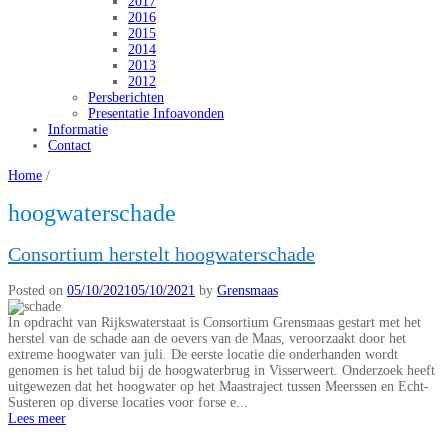
2017
2016
2015
2014
2013
2012
Persberichten
Presentatie Infoavonden
Informatie
Contact
Home
/
hoogwaterschade
Consortium herstelt hoogwaterschade
Posted on
05/10/2021
05/10/2021
by
Grensmaas
In opdracht van Rijkswaterstaat is Consortium Grensmaas gestart met het
herstel van de schade aan de oevers van de Maas, veroorzaakt door het
extreme hoogwater van juli. De eerste locatie die onderhanden wordt
genomen is het talud bij de hoogwaterbrug in Visserweert. Onderzoek heeft
uitgewezen dat het hoogwater op het Maastraject tussen Meerssen en Echt-
Susteren op diverse locaties voor forse e...
Lees meer