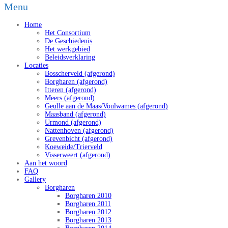
Menu
Home
Het Consortium
De Geschiedenis
Het werkgebied
Beleidsverklaring
Locaties
Bosscherveld (afgerond)
Borgharen (afgerond)
Itteren (afgerond)
Meers (afgerond)
Geulle aan de Maas/Voulwames (afgerond)
Maasband (afgerond)
Urmond (afgerond)
Nattenhoven (afgerond)
Grevenbicht (afgerond)
Koeweide/Trierveld
Visserweert (afgerond)
Aan het woord
FAQ
Gallery
Borgharen
Borgharen 2010
Borgharen 2011
Borgharen 2012
Borgharen 2013