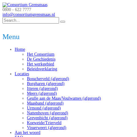
0800 - 622 7777
info@consortiumgrensmaas.nl
Menu
Home
Het Consortium
De Geschiedenis
Het werkgebied
Beleidsverklaring
Locaties
Bosscherveld (afgerond)
Borgharen (afgerond)
Itteren (afgerond)
Meers (afgerond)
Geulle aan de Maas/Voulwames (afgerond)
Maasband (afgerond)
Urmond (afgerond)
Nattenhoven (afgerond)
Grevenbicht (afgerond)
Koeweide/Trierveld
Visserweert (afgerond)
Aan het woord