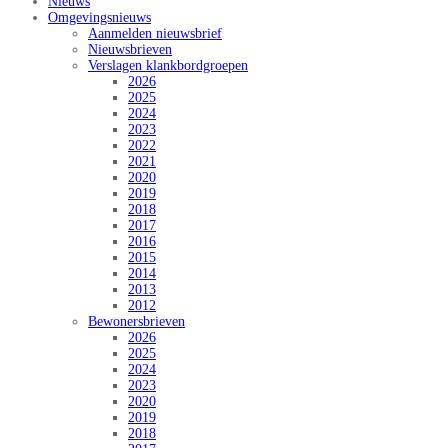
Nieuws
Omgevingsnieuws
Aanmelden nieuwsbrief
Nieuwsbrieven
Verslagen klankbordgroepen
2026
2025
2024
2023
2022
2021
2020
2019
2018
2017
2016
2015
2014
2013
2012
Bewonersbrieven
2026
2025
2024
2023
2020
2019
2018