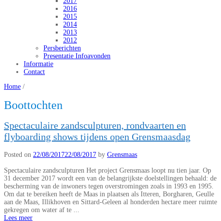
2017
2016
2015
2014
2013
2012
Persberichten
Presentatie Infoavonden
Informatie
Contact
Home
/
Boottochten
Spectaculaire zandsculpturen, rondvaarten en
flyboarding shows tijdens open Grensmaasdag
Posted on
22/08/2017
22/08/2017
by
Grensmaas
Spectaculaire zandsculpturen Het project Grensmaas loopt nu tien jaar. Op
31 december 2017 wordt een van de belangrijkste doelstellingen behaald: de
bescherming van de inwoners tegen overstromingen zoals in 1993 en 1995.
Om dat te bereiken heeft de Maas in plaatsen als Itteren, Borgharen, Geulle
aan de Maas, Illikhoven en Sittard-Geleen al honderden hectare meer ruimte
gekregen om water af te ...
Lees meer