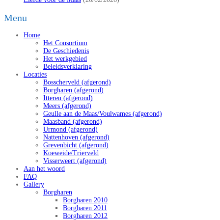
Menu
Home
Het Consortium
De Geschiedenis
Het werkgebied
Beleidsverklaring
Locaties
Bosscherveld (afgerond)
Borgharen (afgerond)
Itteren (afgerond)
Meers (afgerond)
Geulle aan de Maas/Voulwames (afgerond)
Maasband (afgerond)
Urmond (afgerond)
Nattenhoven (afgerond)
Grevenbicht (afgerond)
Koeweide/Trierveld
Visserweert (afgerond)
Aan het woord
FAQ
Gallery
Borgharen
Borgharen 2010
Borgharen 2011
Borgharen 2012