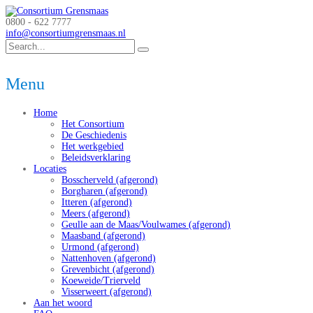
0800 - 622 7777
info@consortiumgrensmaas.nl
Menu
Home
Het Consortium
De Geschiedenis
Het werkgebied
Beleidsverklaring
Locaties
Bosscherveld (afgerond)
Borgharen (afgerond)
Itteren (afgerond)
Meers (afgerond)
Geulle aan de Maas/Voulwames (afgerond)
Maasband (afgerond)
Urmond (afgerond)
Nattenhoven (afgerond)
Grevenbicht (afgerond)
Koeweide/Trierveld
Visserweert (afgerond)
Aan het woord