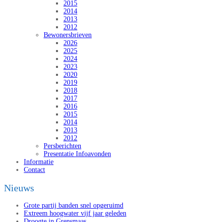
2015
2014
2013
2012
Bewonersbrieven
2026
2025
2024
2023
2020
2019
2018
2017
2016
2015
2014
2013
2012
Persberichten
Presentatie Infoavonden
Informatie
Contact
Nieuws
Grote partij banden snel opgeruimd
Extreem hoogwater vijf jaar geleden
Droogte in Grensmaas