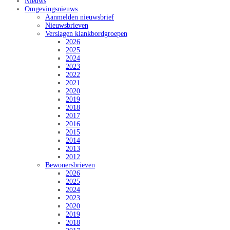
Nieuws
Omgevingsnieuws
Aanmelden nieuwsbrief
Nieuwsbrieven
Verslagen klankbordgroepen
2026
2025
2024
2023
2022
2021
2020
2019
2018
2017
2016
2015
2014
2013
2012
Bewonersbrieven
2026
2025
2024
2023
2020
2019
2018