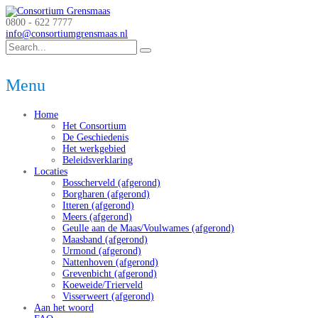
0800 - 622 7777
info@consortiumgrensmaas.nl
Menu
Home
Het Consortium
De Geschiedenis
Het werkgebied
Beleidsverklaring
Locaties
Bosscherveld (afgerond)
Borgharen (afgerond)
Itteren (afgerond)
Meers (afgerond)
Geulle aan de Maas/Voulwames (afgerond)
Maasband (afgerond)
Urmond (afgerond)
Nattenhoven (afgerond)
Grevenbicht (afgerond)
Koeweide/Trierveld
Visserweert (afgerond)
Aan het woord