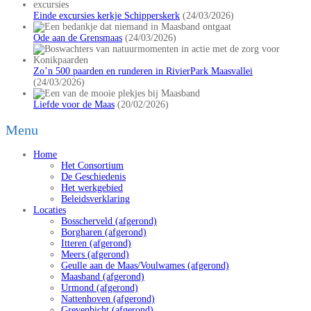
Einde excursies kerkje Schipperskerk
(24/03/2026)
Ode aan de Grensmaas
(24/03/2026)
Zo’n 500 paarden en runderen in RivierPark Maasvallei
(24/03/2026)
Liefde voor de Maas
(20/02/2026)
Menu
Home
Het Consortium
De Geschiedenis
Het werkgebied
Beleidsverklaring
Locaties
Bosscherveld (afgerond)
Borgharen (afgerond)
Itteren (afgerond)
Meers (afgerond)
Geulle aan de Maas/Voulwames (afgerond)
Maasband (afgerond)
Urmond (afgerond)
Nattenhoven (afgerond)
Grevenbicht (afgerond)