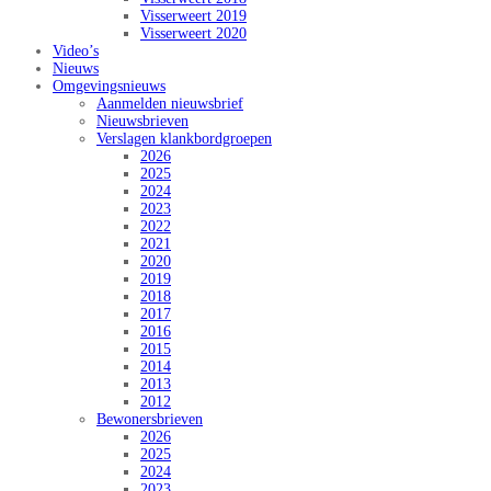
Visserweert 2019
Visserweert 2020
Video’s
Nieuws
Omgevingsnieuws
Aanmelden nieuwsbrief
Nieuwsbrieven
Verslagen klankbordgroepen
2026
2025
2024
2023
2022
2021
2020
2019
2018
2017
2016
2015
2014
2013
2012
Bewonersbrieven
2026
2025
2024
2023