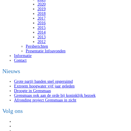
2020
2019
2018
2017
2016
2015
2014
2013
2012
Persberichten
Presentatie Infoavonden
Informatie
Contact
Nieuws
Grote partij banden snel opgeruimd
Extreem hoogwater vijf jaar geleden
Droogte in Grensmaas
Grensmaas ook aan de orde bij koninklijk bezoek
Afronding project Grensmaas in zicht
Volg ons