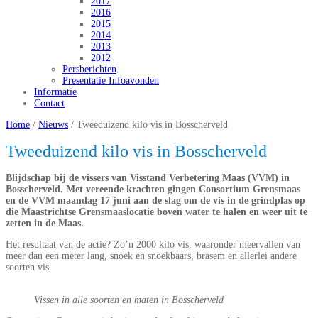
2017
2016
2015
2014
2013
2012
Persberichten
Presentatie Infoavonden
Informatie
Contact
Home
/
Nieuws
/
Tweeduizend kilo vis in Bosscherveld
Tweeduizend kilo vis in Bosscherveld
Blijdschap bij de vissers van Visstand Verbetering Maas (VVM) in
Bosscherveld. Met vereende krachten gingen Consortium Grensmaas
en de VVM maandag 17 juni aan de slag om de vis in de grindplas op
die Maastrichtse Grensmaaslocatie boven water te halen en weer uit te
zetten in de Maas.
Het resultaat van de actie? Zo’n 2000 kilo vis, waaronder meervallen van
meer dan een meter lang, snoek en snoekbaars, brasem en allerlei andere
soorten vis.
Vissen in alle soorten en maten in Bosscherveld