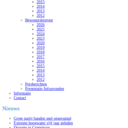
2015
2014
2013
2012
Bewonersbrieven
2026
2025
2024
2023
2020
2019
2018
2017
2016
2015
2014
2013
2012
Persberichten
Presentatie Infoavonden
Informatie
Contact
Nieuws
Grote partij banden snel opgeruimd
Extreem hoogwater vijf jaar geleden
Droogte in Grensmaas