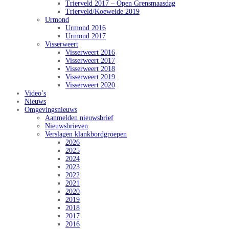
Trierveld 2017 – Open Grensmaasdag
Trierveld/Koeweide 2019
Urmond
Urmond 2016
Urmond 2017
Visserweert
Visserweert 2016
Visserweert 2017
Visserweert 2018
Visserweert 2019
Visserweert 2020
Video’s
Nieuws
Omgevingsnieuws
Aanmelden nieuwsbrief
Nieuwsbrieven
Verslagen klankbordgroepen
2026
2025
2024
2023
2022
2021
2020
2019
2018
2017
2016