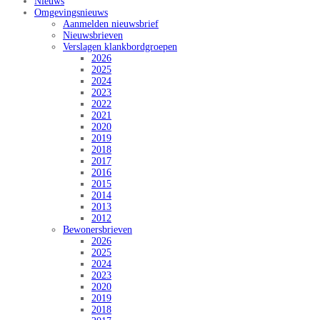
Nieuws
Omgevingsnieuws
Aanmelden nieuwsbrief
Nieuwsbrieven
Verslagen klankbordgroepen
2026
2025
2024
2023
2022
2021
2020
2019
2018
2017
2016
2015
2014
2013
2012
Bewonersbrieven
2026
2025
2024
2023
2020
2019
2018