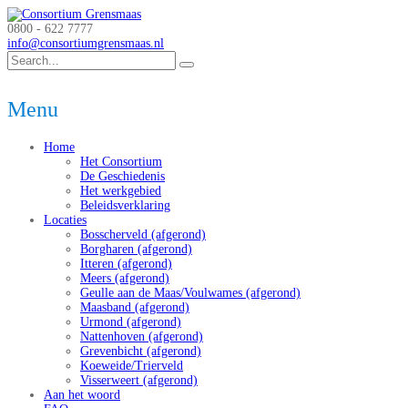
0800 - 622 7777
info@consortiumgrensmaas.nl
Menu
Home
Het Consortium
De Geschiedenis
Het werkgebied
Beleidsverklaring
Locaties
Bosscherveld (afgerond)
Borgharen (afgerond)
Itteren (afgerond)
Meers (afgerond)
Geulle aan de Maas/Voulwames (afgerond)
Maasband (afgerond)
Urmond (afgerond)
Nattenhoven (afgerond)
Grevenbicht (afgerond)
Koeweide/Trierveld
Visserweert (afgerond)
Aan het woord