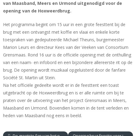
van Maasband, Meers en Urmond uitgenodigd voor de
opening van de Hoxweerdbrug.
Het programma begint om 15 uur in een grote feesttent bij de
brug met een ontvangst met koffie en vlaai en enkele korte
toespraken van gedeputeerde Michael Theuns, burgemeester
Marion Leurs en directeur Kees van der Veeken van Consortium
Grensmaas. Rond 16 uur is de officiële opening met de onthulling
van een naam- en infobord en een bijzondere allereerste rit op de
brug. De opening wordt muzikaal opgeluisterd door de fanfare
Société St. Martin uit Stein.
Na het officiële gedeelte wordt er in de feesttent een toast
uitgebracht op de Hoxweerdbrug en is er alle ruimte om bij te
praten over de uitvoering van het project Grensmaas in Meers,
Maasband en Urmond. Bovendien komen in de tent verleden en
heden van Maasband nog eens in beeld.
De grootste fan van het project Grensmaas
Opening brug feestje voor inwoners