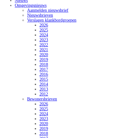
Nieuws
Omgevingsnieuws
Aanmelden nieuwsbrief
Nieuwsbrieven
Verslagen klankbordgroepen
2026
2025
2024
2023
2022
2021
2020
2019
2018
2017
2016
2015
2014
2013
2012
Bewonersbrieven
2026
2025
2024
2023
2020
2019
2018