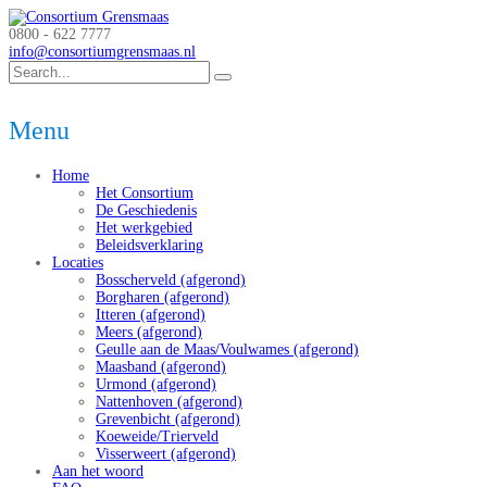
0800 - 622 7777
info@consortiumgrensmaas.nl
Menu
Home
Het Consortium
De Geschiedenis
Het werkgebied
Beleidsverklaring
Locaties
Bosscherveld (afgerond)
Borgharen (afgerond)
Itteren (afgerond)
Meers (afgerond)
Geulle aan de Maas/Voulwames (afgerond)
Maasband (afgerond)
Urmond (afgerond)
Nattenhoven (afgerond)
Grevenbicht (afgerond)
Koeweide/Trierveld
Visserweert (afgerond)
Aan het woord