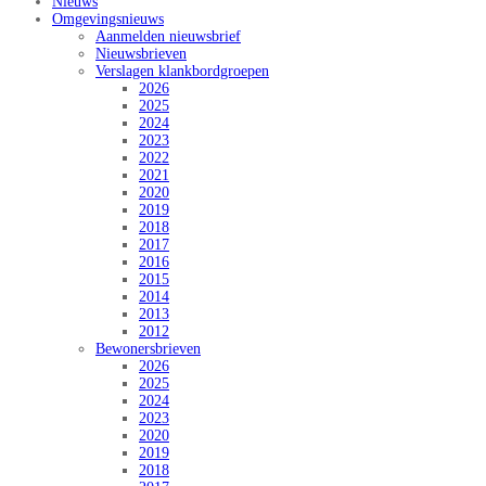
Nieuws
Omgevingsnieuws
Aanmelden nieuwsbrief
Nieuwsbrieven
Verslagen klankbordgroepen
2026
2025
2024
2023
2022
2021
2020
2019
2018
2017
2016
2015
2014
2013
2012
Bewonersbrieven
2026
2025
2024
2023
2020
2019
2018