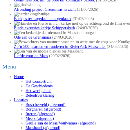
Grensmaas ook aan de orde bij koninklijk bezoek
(31/05/2026)
Afronding project Grensmaas in zicht
(31/05/2026)
Bankjes ter nagedachtenis geplaatst
(31/05/2026)
Einde excursies kerkje Schipperskerk
(24/03/2026)
Ode aan de Grensmaas
(24/03/2026)
Zo’n 500 paarden en runderen in RivierPark Maasvallei
(24/03/2026)
Liefde voor de Maas
(20/02/2026)
Menu
Home
Het Consortium
De Geschiedenis
Het werkgebied
Beleidsverklaring
Locaties
Bosscherveld (afgerond)
Borgharen (afgerond)
Itteren (afgerond)
Meers (afgerond)
Geulle aan de Maas/Voulwames (afgerond)
Maasband (afgerond)