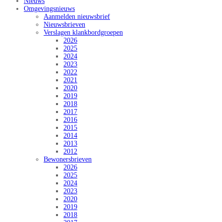
Nieuws
Omgevingsnieuws
Aanmelden nieuwsbrief
Nieuwsbrieven
Verslagen klankbordgroepen
2026
2025
2024
2023
2022
2021
2020
2019
2018
2017
2016
2015
2014
2013
2012
Bewonersbrieven
2026
2025
2024
2023
2020
2019
2018