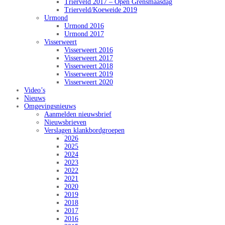
Trierveld 2017 – Open Grensmaasdag
Trierveld/Koeweide 2019
Urmond
Urmond 2016
Urmond 2017
Visserweert
Visserweert 2016
Visserweert 2017
Visserweert 2018
Visserweert 2019
Visserweert 2020
Video’s
Nieuws
Omgevingsnieuws
Aanmelden nieuwsbrief
Nieuwsbrieven
Verslagen klankbordgroepen
2026
2025
2024
2023
2022
2021
2020
2019
2018
2017
2016