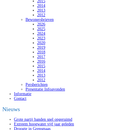
2015
2014
2013
2012
Bewonersbrieven
2026
2025
2024
2023
2020
2019
2018
2017
2016
2015
2014
2013
2012
Persberichten
Presentatie Infoavonden
Informatie
Contact
Nieuws
Grote partij banden snel opgeruimd
Extreem hoogwater vijf jaar geleden
Droogte in Grensmaas