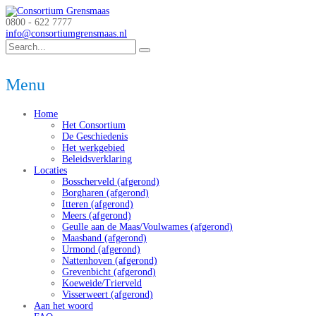
0800 - 622 7777
info@consortiumgrensmaas.nl
Menu
Home
Het Consortium
De Geschiedenis
Het werkgebied
Beleidsverklaring
Locaties
Bosscherveld (afgerond)
Borgharen (afgerond)
Itteren (afgerond)
Meers (afgerond)
Geulle aan de Maas/Voulwames (afgerond)
Maasband (afgerond)
Urmond (afgerond)
Nattenhoven (afgerond)
Grevenbicht (afgerond)
Koeweide/Trierveld
Visserweert (afgerond)
Aan het woord