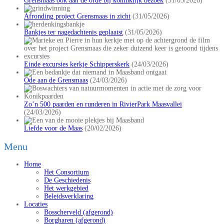
Grensmaas ook aan de orde bij koninklijk bezoek
(31/05/2026)
Afronding project Grensmaas in zicht
(31/05/2026)
Bankjes ter nagedachtenis geplaatst
(31/05/2026)
Einde excursies kerkje Schipperskerk
(24/03/2026)
Ode aan de Grensmaas
(24/03/2026)
Zo’n 500 paarden en runderen in RivierPark Maasvallei
(24/03/2026)
Liefde voor de Maas
(20/02/2026)
Menu
Home
Het Consortium
De Geschiedenis
Het werkgebied
Beleidsverklaring
Locaties
Bosscherveld (afgerond)
Borgharen (afgerond)