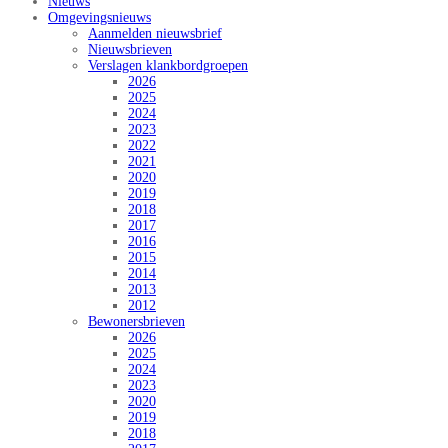
Nieuws
Omgevingsnieuws
Aanmelden nieuwsbrief
Nieuwsbrieven
Verslagen klankbordgroepen
2026
2025
2024
2023
2022
2021
2020
2019
2018
2017
2016
2015
2014
2013
2012
Bewonersbrieven
2026
2025
2024
2023
2020
2019
2018