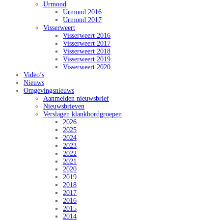
Urmond
Urmond 2016
Urmond 2017
Visserweert
Visserweert 2016
Visserweert 2017
Visserweert 2018
Visserweert 2019
Visserweert 2020
Video’s
Nieuws
Omgevingsnieuws
Aanmelden nieuwsbrief
Nieuwsbrieven
Verslagen klankbordgroepen
2026
2025
2024
2023
2022
2021
2020
2019
2018
2017
2016
2015
2014