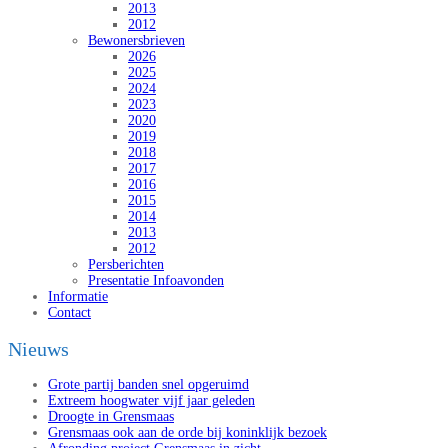
2013
2012
Bewonersbrieven
2026
2025
2024
2023
2020
2019
2018
2017
2016
2015
2014
2013
2012
Persberichten
Presentatie Infoavonden
Informatie
Contact
Nieuws
Grote partij banden snel opgeruimd
Extreem hoogwater vijf jaar geleden
Droogte in Grensmaas
Grensmaas ook aan de orde bij koninklijk bezoek