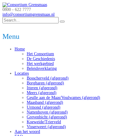
0800 - 622 7777
info@consortiumgrensmaas.nl
Menu
Home
Het Consortium
De Geschiedenis
Het werkgebied
Beleidsverklaring
Locaties
Bosscherveld (afgerond)
Borgharen (afgerond)
Itteren (afgerond)
Meers (afgerond)
Geulle aan de Maas/Voulwames (afgerond)
Maasband (afgerond)
Urmond (afgerond)
Nattenhoven (afgerond)
Grevenbicht (afgerond)
Koeweide/Trierveld
Visserweert (afgerond)
Aan het woord