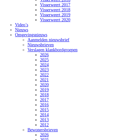
Visserweert 2017
Visserweert 2018
Visserweert 2019
Visserweert 2020
Video’s
Nieuws
Omgevingsnieuws
Aanmelden nieuwsbrief
Nieuwsbrieven
Verslagen klankbordgroepen
2026
2025
2024
2023
2022
2021
2020
2019
2018
2017
2016
2015
2014
2013
2012
Bewonersbrieven
2026
2025