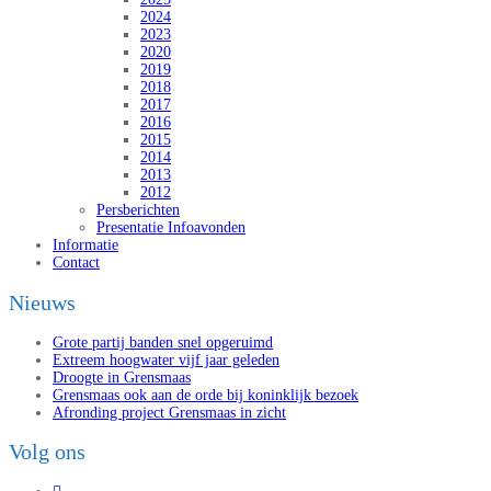
2024
2023
2020
2019
2018
2017
2016
2015
2014
2013
2012
Persberichten
Presentatie Infoavonden
Informatie
Contact
Nieuws
Grote partij banden snel opgeruimd
Extreem hoogwater vijf jaar geleden
Droogte in Grensmaas
Grensmaas ook aan de orde bij koninklijk bezoek
Afronding project Grensmaas in zicht
Volg ons