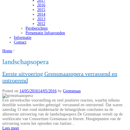
2017
2016
2015
2014
2013
2012
Persberichten
Presentatie Infoavonden
Informatie
Contact
Home
/
landschapsopera
Eerste uitvoering Grensmaasopera verrassend en
ontroerend
Posted on
14/05/2016
14/05/2016
by
Grensmaas
Een uitverkochte voorstelling en veel positieve reacties, waarbij telkens
dezelfde woorden werden gebezigd: verrassend en ontroerend. Dat waren
zaterdag 13 mei rond middernacht de belangrijkste conclusies na de
allereerste uitvoering van de landschapsopera De Grensmaas vertelt op de
werklocatie van Consortium Grensmaas in Itteren. Hoogtepunten van de
uitvoering waren het optreden van fanfare...
Lees meer