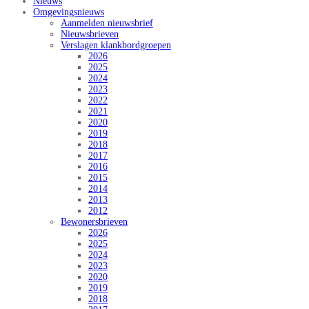
Nieuws
Omgevingsnieuws
Aanmelden nieuwsbrief
Nieuwsbrieven
Verslagen klankbordgroepen
2026
2025
2024
2023
2022
2021
2020
2019
2018
2017
2016
2015
2014
2013
2012
Bewonersbrieven
2026
2025
2024
2023
2020
2019
2018