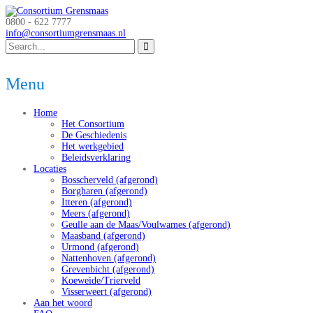
0800 - 622 7777
info@consortiumgrensmaas.nl
Menu
Home
Het Consortium
De Geschiedenis
Het werkgebied
Beleidsverklaring
Locaties
Bosscherveld (afgerond)
Borgharen (afgerond)
Itteren (afgerond)
Meers (afgerond)
Geulle aan de Maas/Voulwames (afgerond)
Maasband (afgerond)
Urmond (afgerond)
Nattenhoven (afgerond)
Grevenbicht (afgerond)
Koeweide/Trierveld
Visserweert (afgerond)
Aan het woord