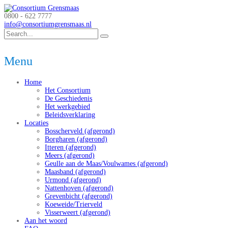
0800 - 622 7777
info@consortiumgrensmaas.nl
Menu
Home
Het Consortium
De Geschiedenis
Het werkgebied
Beleidsverklaring
Locaties
Bosscherveld (afgerond)
Borgharen (afgerond)
Itteren (afgerond)
Meers (afgerond)
Geulle aan de Maas/Voulwames (afgerond)
Maasband (afgerond)
Urmond (afgerond)
Nattenhoven (afgerond)
Grevenbicht (afgerond)
Koeweide/Trierveld
Visserweert (afgerond)
Aan het woord