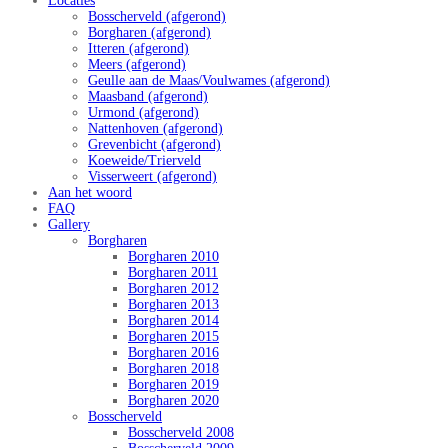
Locaties
Bosscherveld (afgerond)
Borgharen (afgerond)
Itteren (afgerond)
Meers (afgerond)
Geulle aan de Maas/Voulwames (afgerond)
Maasband (afgerond)
Urmond (afgerond)
Nattenhoven (afgerond)
Grevenbicht (afgerond)
Koeweide/Trierveld
Visserweert (afgerond)
Aan het woord
FAQ
Gallery
Borgharen
Borgharen 2010
Borgharen 2011
Borgharen 2012
Borgharen 2013
Borgharen 2014
Borgharen 2015
Borgharen 2016
Borgharen 2018
Borgharen 2019
Borgharen 2020
Bosscherveld
Bosscherveld 2008