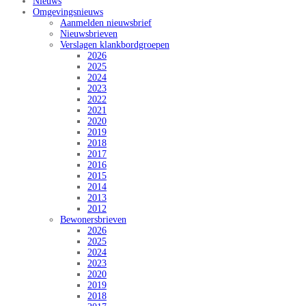
Nieuws
Omgevingsnieuws
Aanmelden nieuwsbrief
Nieuwsbrieven
Verslagen klankbordgroepen
2026
2025
2024
2023
2022
2021
2020
2019
2018
2017
2016
2015
2014
2013
2012
Bewonersbrieven
2026
2025
2024
2023
2020
2019
2018