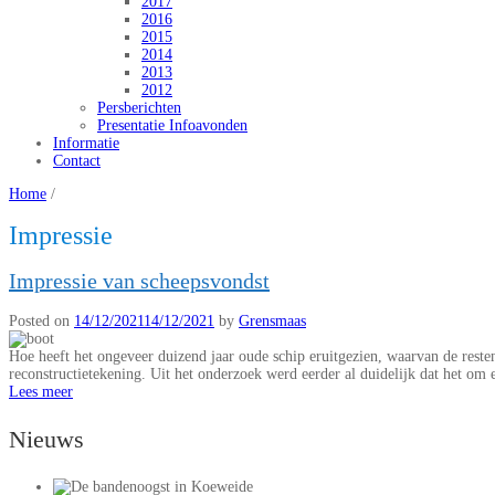
2017
2016
2015
2014
2013
2012
Persberichten
Presentatie Infoavonden
Informatie
Contact
Home
/
Impressie
Impressie van scheepsvondst
Posted on
14/12/2021
14/12/2021
by
Grensmaas
Hoe heeft het ongeveer duizend jaar oude schip eruitgezien, waarvan de resten
reconstructietekening. Uit het onderzoek werd eerder al duidelijk dat het om e
Lees meer
Nieuws