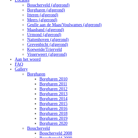
Locaties
Bosscherveld (afgerond)
Borgharen (afgerond)
Itteren (afgerond)
Meers (afgerond)
Geulle aan de Maas/Voulwames (afgerond)
Maasband (afgerond)
Urmond (afgerond)
Nattenhoven (afgerond)
Grevenbicht (afgerond)
Koeweide/Trierveld
Visserweert (afgerond)
Aan het woord
FAQ
Gallery
Borgharen
Borgharen 2010
Borgharen 2011
Borgharen 2012
Borgharen 2013
Borgharen 2014
Borgharen 2015
Borgharen 2016
Borgharen 2018
Borgharen 2019
Borgharen 2020
Bosscherveld
Bosscherveld 2008