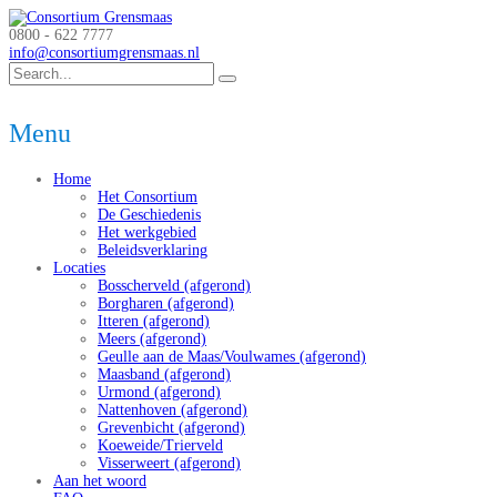
0800 - 622 7777
info@consortiumgrensmaas.nl
Menu
Home
Het Consortium
De Geschiedenis
Het werkgebied
Beleidsverklaring
Locaties
Bosscherveld (afgerond)
Borgharen (afgerond)
Itteren (afgerond)
Meers (afgerond)
Geulle aan de Maas/Voulwames (afgerond)
Maasband (afgerond)
Urmond (afgerond)
Nattenhoven (afgerond)
Grevenbicht (afgerond)
Koeweide/Trierveld
Visserweert (afgerond)
Aan het woord