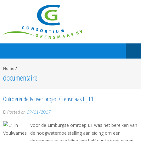
Home
/
documentaire
Ontroerende tv over project Grensmaas bij L1
Posted on
09/11/2017
Voor de Limburgse omroep L1 was het bereiken van
de hoogwaterdoelstelling aanleiding om een
documentaire van bijna een half uur te produceren,