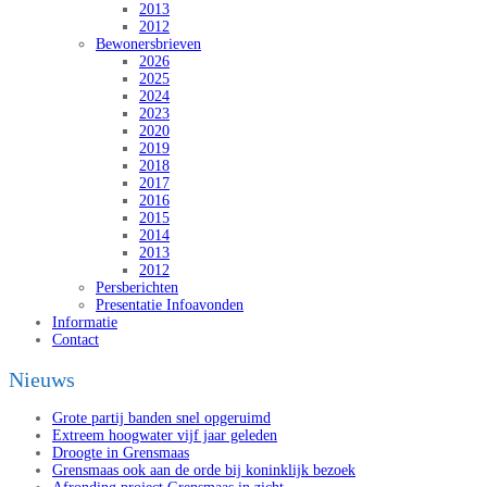
2013
2012
Bewonersbrieven
2026
2025
2024
2023
2020
2019
2018
2017
2016
2015
2014
2013
2012
Persberichten
Presentatie Infoavonden
Informatie
Contact
Nieuws
Grote partij banden snel opgeruimd
Extreem hoogwater vijf jaar geleden
Droogte in Grensmaas
Grensmaas ook aan de orde bij koninklijk bezoek