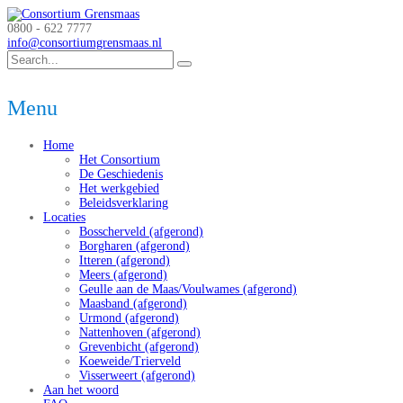
0800 - 622 7777
info@consortiumgrensmaas.nl
Menu
Home
Het Consortium
De Geschiedenis
Het werkgebied
Beleidsverklaring
Locaties
Bosscherveld (afgerond)
Borgharen (afgerond)
Itteren (afgerond)
Meers (afgerond)
Geulle aan de Maas/Voulwames (afgerond)
Maasband (afgerond)
Urmond (afgerond)
Nattenhoven (afgerond)
Grevenbicht (afgerond)
Koeweide/Trierveld
Visserweert (afgerond)
Aan het woord