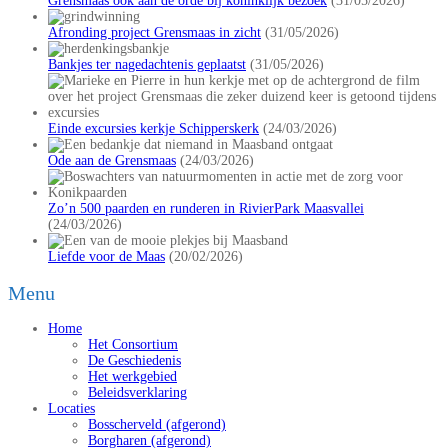
Grensmaas ook aan de orde bij koninklijk bezoek
(31/05/2026)
Afronding project Grensmaas in zicht
(31/05/2026)
Bankjes ter nagedachtenis geplaatst
(31/05/2026)
Einde excursies kerkje Schipperskerk
(24/03/2026)
Ode aan de Grensmaas
(24/03/2026)
Zo’n 500 paarden en runderen in RivierPark Maasvallei
(24/03/2026)
Liefde voor de Maas
(20/02/2026)
Menu
Home
Het Consortium
De Geschiedenis
Het werkgebied
Beleidsverklaring
Locaties
Bosscherveld (afgerond)
Borgharen (afgerond)