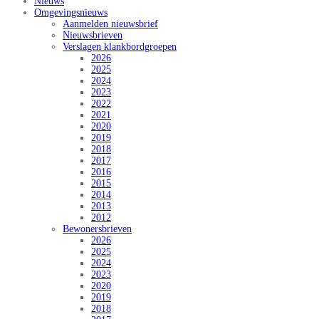
Nieuws
Omgevingsnieuws
Aanmelden nieuwsbrief
Nieuwsbrieven
Verslagen klankbordgroepen
2026
2025
2024
2023
2022
2021
2020
2019
2018
2017
2016
2015
2014
2013
2012
Bewonersbrieven
2026
2025
2024
2023
2020
2019
2018