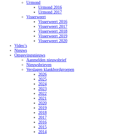
Urmond
Urmond 2016
Urmond 2017
Visserweert
Visserweert 2016
Visserweert 2017
Visserweert 2018
Visserweert 2019
Visserweert 2020
Video’s
Nieuws
Omgevingsnieuws
Aanmelden nieuwsbrief
Nieuwsbrieven
Verslagen klankbordgroepen
2026
2025
2024
2023
2022
2021
2020
2019
2018
2017
2016
2015
2014