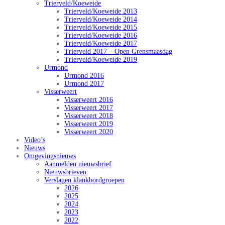
Trierveld/Koeweide
Trierveld/Koeweide 2013
Trierveld/Koeweide 2014
Trierveld/Koeweide 2015
Trierveld/Koeweide 2016
Trierveld/Koeweide 2017
Trierveld 2017 – Open Grensmaasdag
Trierveld/Koeweide 2019
Urmond
Urmond 2016
Urmond 2017
Visserweert
Visserweert 2016
Visserweert 2017
Visserweert 2018
Visserweert 2019
Visserweert 2020
Video’s
Nieuws
Omgevingsnieuws
Aanmelden nieuwsbrief
Nieuwsbrieven
Verslagen klankbordgroepen
2026
2025
2024
2023
2022