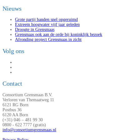
Nieuws
Grote partij banden snel opgeruimd
Extreem hoogwater vijf jaar geleden
Droogte in Grensmaas
Grensmaas ook aan de orde bij koninklijk bezoek
Afronding project Grensmaas in zicht
Volg ons
Contact
Consortium Grensmaas B.V.
Verloren van Themaatweg 11
6121 RG Born
Postbus 36
6120 AA Born
(+31) 046 – 481 99 30
0800 - 622 7777 (gratis)
info@consortiumgrensmaas.nl
Privacy Policy