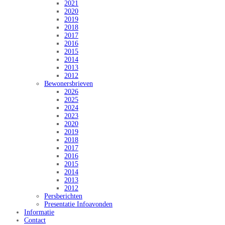
2021
2020
2019
2018
2017
2016
2015
2014
2013
2012
Bewonersbrieven
2026
2025
2024
2023
2020
2019
2018
2017
2016
2015
2014
2013
2012
Persberichten
Presentatie Infoavonden
Informatie
Contact