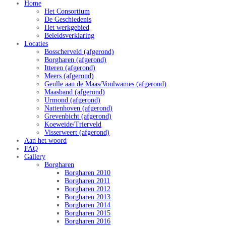
Home
Het Consortium
De Geschiedenis
Het werkgebied
Beleidsverklaring
Locaties
Bosscherveld (afgerond)
Borgharen (afgerond)
Itteren (afgerond)
Meers (afgerond)
Geulle aan de Maas/Voulwames (afgerond)
Maasband (afgerond)
Urmond (afgerond)
Nattenhoven (afgerond)
Grevenbicht (afgerond)
Koeweide/Trierveld
Visserweert (afgerond)
Aan het woord
FAQ
Gallery
Borgharen
Borgharen 2010
Borgharen 2011
Borgharen 2012
Borgharen 2013
Borgharen 2014
Borgharen 2015
Borgharen 2016