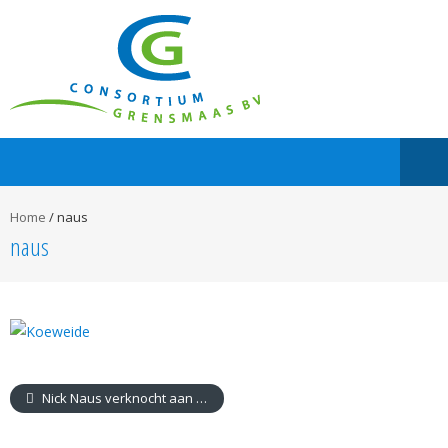
Home
/
naus
naus
Nick Naus verknocht aan Grensmaas