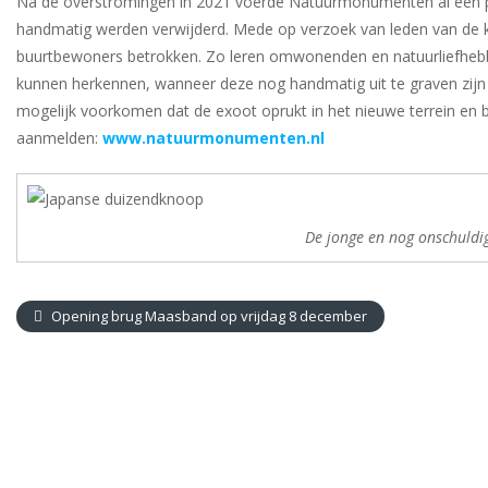
Na de overstromingen in 2021 voerde Natuurmonumenten al een pr
handmatig werden verwijderd. Mede op verzoek van leden van de 
buurtbewoners betrokken. Zo leren omwonenden en natuurliefhebbe
kunnen herkennen, wanneer deze nog handmatig uit te graven zijn
mogelijk voorkomen dat de exoot oprukt in het nieuwe terrein en b
aanmelden:
www.natuurmonumenten.nl
De jonge en nog onschuld
Opening brug Maasband op vrijdag 8 december