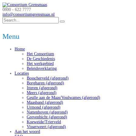
0800 - 622 7777
info@consortiumgrensmaas.nl
Menu
Home
Het Consortium
De Geschiedenis
Het werkgebied
Beleidsverklaring
Locaties
Bosscherveld (afgerond)
Borgharen (afgerond)
Itteren (afgerond)
Meers (afgerond)
Geulle aan de Maas/Voulwames (afgerond)
Maasband (afgerond)
Urmond (afgerond)
Nattenhoven (afgerond)
Grevenbicht (afgerond)
Koeweide/Trierveld
Visserweert (afgerond)
Aan het woord