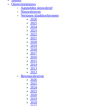
Nieuws
Omgevingsnieuws
Aanmelden nieuwsbrief
Nieuwsbrieven
Verslagen klankbordgroepen
2026
2025
2024
2023
2022
2021
2020
2019
2018
2017
2016
2015
2014
2013
2012
Bewonersbrieven
2026
2025
2024
2023
2020
2019
2018