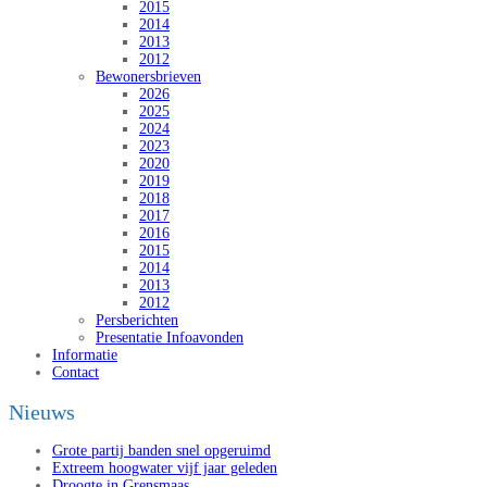
2015
2014
2013
2012
Bewonersbrieven
2026
2025
2024
2023
2020
2019
2018
2017
2016
2015
2014
2013
2012
Persberichten
Presentatie Infoavonden
Informatie
Contact
Nieuws
Grote partij banden snel opgeruimd
Extreem hoogwater vijf jaar geleden
Droogte in Grensmaas