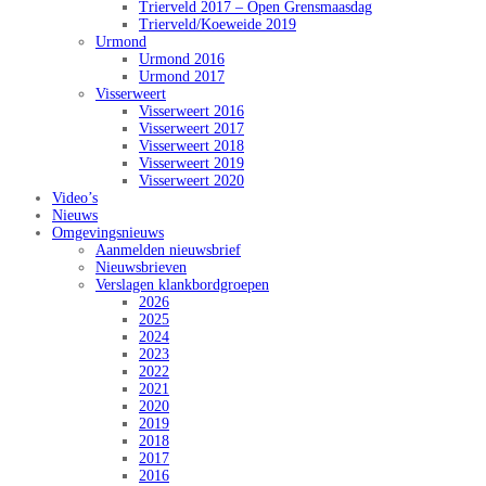
Trierveld 2017 – Open Grensmaasdag
Trierveld/Koeweide 2019
Urmond
Urmond 2016
Urmond 2017
Visserweert
Visserweert 2016
Visserweert 2017
Visserweert 2018
Visserweert 2019
Visserweert 2020
Video’s
Nieuws
Omgevingsnieuws
Aanmelden nieuwsbrief
Nieuwsbrieven
Verslagen klankbordgroepen
2026
2025
2024
2023
2022
2021
2020
2019
2018
2017
2016