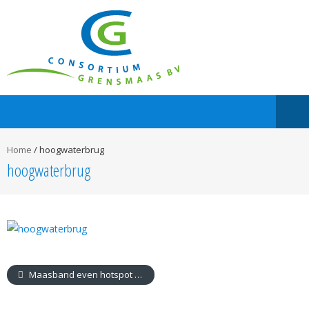
Home
/
hoogwaterbrug
hoogwaterbrug
Maasband even hotspot voor media