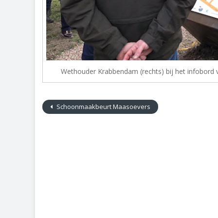
Wethouder Krabbendam (rechts) bij het infobor
Schoonmaakbeurt Maasoevers