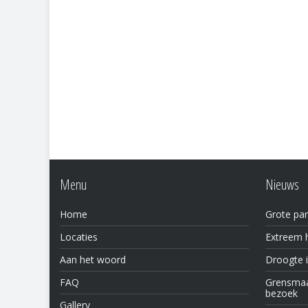
Menu
Nieuws
Home
Grote par
Locaties
Extreem h
Aan het woord
Droogte 
FAQ
Grensmaas
bezoek
Gallery