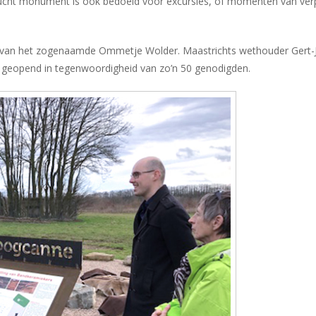
nlucht monument is ook bedoeld voor excursies, of momenten van ver
 uit van het zogenaamde Ommetje Wolder. Maastrichts wethouder Gert-
l geopend in tegenwoordigheid van zo’n 50 genodigden.