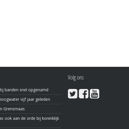
Volg ons
tij banden snel opgeruimd
oogwater vijf jaar geleden
in Grensmaas
 ook aan de orde bij koninklijk