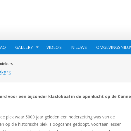
FAQ
GALLERY
VIDEO’S
NIEUWS
OMGEVINGSNIEU
miekers
ekers
rd voor een bijzonder klaslokaal in de openlucht op de Cann
op de plek waar 5000 jaar geleden een nederzetting was van de
gen op die historische plek, Hoogcanne gedoopt, voortaan lessen