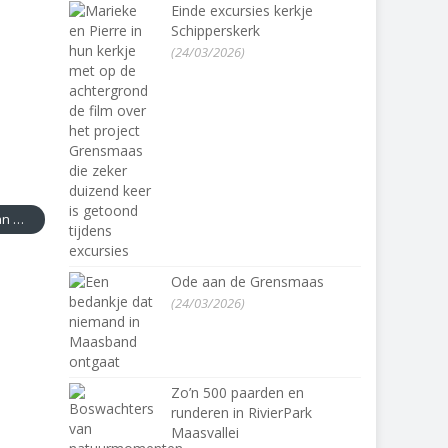
Einde excursies kerkje
Schipperskerk
(24/03/2026)
Minister Cora van Nieuwenhuizen: Grensmaas toonbeeld van meerwaarde
Ode aan de Grensmaas
(24/03/2026)
Zo’n 500 paarden en
runderen in RivierPark
Maasvallei