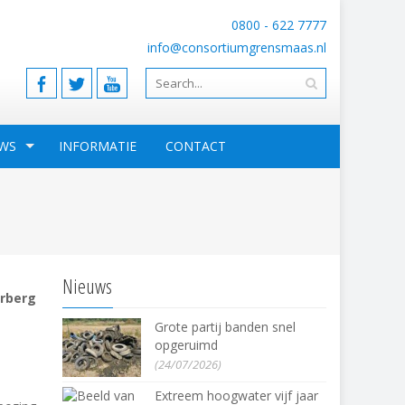
0800 - 622 7777
info@consortiumgrensmaas.nl
WS
INFORMATIE
CONTACT
Nieuws
erberg
Grote partij banden snel
opgeruimd
(24/07/2026)
Extreem hoogwater vijf jaar