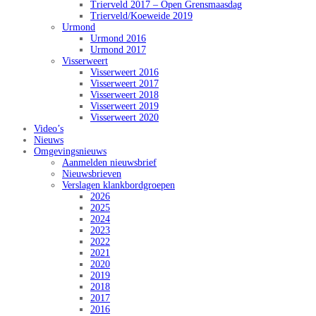
Trierveld 2017 – Open Grensmaasdag
Trierveld/Koeweide 2019
Urmond
Urmond 2016
Urmond 2017
Visserweert
Visserweert 2016
Visserweert 2017
Visserweert 2018
Visserweert 2019
Visserweert 2020
Video’s
Nieuws
Omgevingsnieuws
Aanmelden nieuwsbrief
Nieuwsbrieven
Verslagen klankbordgroepen
2026
2025
2024
2023
2022
2021
2020
2019
2018
2017
2016