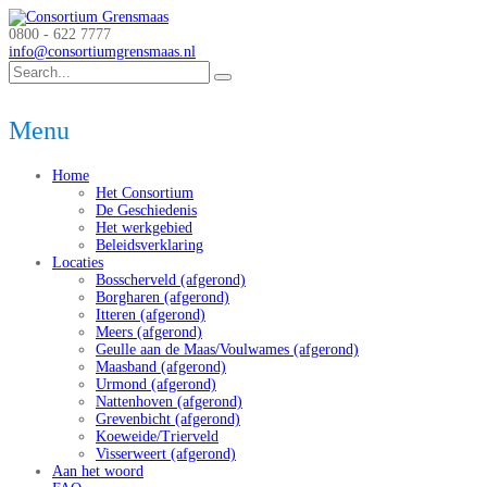
0800 - 622 7777
info@consortiumgrensmaas.nl
Menu
Home
Het Consortium
De Geschiedenis
Het werkgebied
Beleidsverklaring
Locaties
Bosscherveld (afgerond)
Borgharen (afgerond)
Itteren (afgerond)
Meers (afgerond)
Geulle aan de Maas/Voulwames (afgerond)
Maasband (afgerond)
Urmond (afgerond)
Nattenhoven (afgerond)
Grevenbicht (afgerond)
Koeweide/Trierveld
Visserweert (afgerond)
Aan het woord