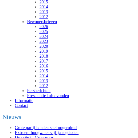
2015
2014
2013
2012
Bewonersbrieven
2026
2025
2024
2023
2020
2019
2018
2017
2016
2015
2014
2013
2012
Persberichten
Presentatie Infoavonden
Informatie
Contact
Nieuws
Grote partij banden snel opgeruimd
Extreem hoogwater vijf jaar geleden
Droogte in Grensmaas