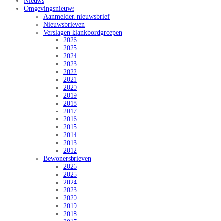
Nieuws
Omgevingsnieuws
Aanmelden nieuwsbrief
Nieuwsbrieven
Verslagen klankbordgroepen
2026
2025
2024
2023
2022
2021
2020
2019
2018
2017
2016
2015
2014
2013
2012
Bewonersbrieven
2026
2025
2024
2023
2020
2019
2018