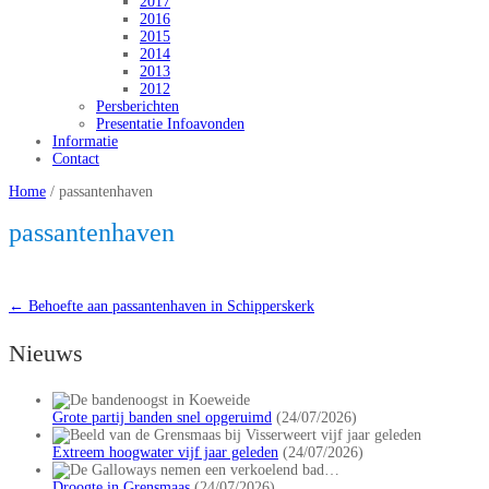
2017
2016
2015
2014
2013
2012
Persberichten
Presentatie Infoavonden
Informatie
Contact
Home
/
passantenhaven
passantenhaven
←
Behoefte aan passantenhaven in Schipperskerk
Nieuws
Grote partij banden snel opgeruimd
(24/07/2026)
Extreem hoogwater vijf jaar geleden
(24/07/2026)
Droogte in Grensmaas
(24/07/2026)