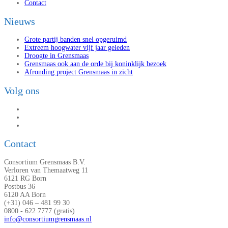
Contact
Nieuws
Grote partij banden snel opgeruimd
Extreem hoogwater vijf jaar geleden
Droogte in Grensmaas
Grensmaas ook aan de orde bij koninklijk bezoek
Afronding project Grensmaas in zicht
Volg ons
Contact
Consortium Grensmaas B.V.
Verloren van Themaatweg 11
6121 RG Born
Postbus 36
6120 AA Born
(+31) 046 – 481 99 30
0800 - 622 7777 (gratis)
info@consortiumgrensmaas.nl