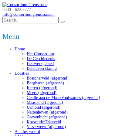
0800 - 622 7777
info@consortiumgrensmaas.nl
Menu
Home
Het Consortium
De Geschiedenis
Het werkgebied
Beleidsverklaring
Locaties
Bosscherveld (afgerond)
Borgharen (afgerond)
Itteren (afgerond)
Meers (afgerond)
Geulle aan de Maas/Voulwames (afgerond)
Maasband (afgerond)
Urmond (afgerond)
Nattenhoven (afgerond)
Grevenbicht (afgerond)
Koeweide/Trierveld
Visserweert (afgerond)
Aan het woord