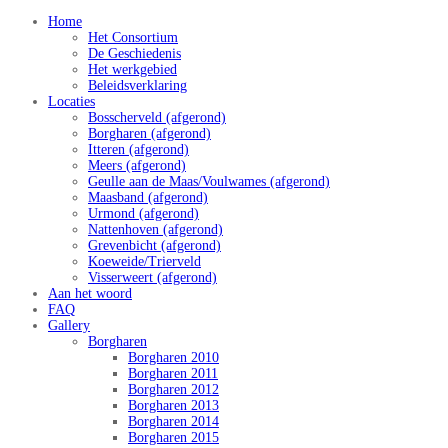
Home
Het Consortium
De Geschiedenis
Het werkgebied
Beleidsverklaring
Locaties
Bosscherveld (afgerond)
Borgharen (afgerond)
Itteren (afgerond)
Meers (afgerond)
Geulle aan de Maas/Voulwames (afgerond)
Maasband (afgerond)
Urmond (afgerond)
Nattenhoven (afgerond)
Grevenbicht (afgerond)
Koeweide/Trierveld
Visserweert (afgerond)
Aan het woord
FAQ
Gallery
Borgharen
Borgharen 2010
Borgharen 2011
Borgharen 2012
Borgharen 2013
Borgharen 2014
Borgharen 2015