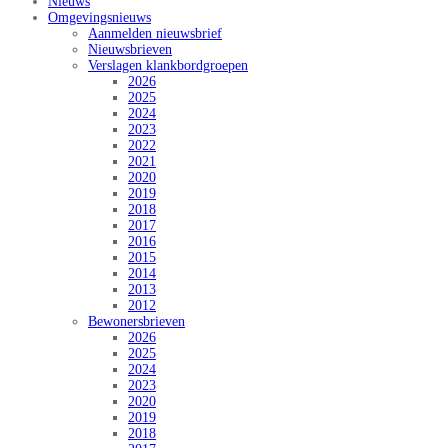
Nieuws
Omgevingsnieuws
Aanmelden nieuwsbrief
Nieuwsbrieven
Verslagen klankbordgroepen
2026
2025
2024
2023
2022
2021
2020
2019
2018
2017
2016
2015
2014
2013
2012
Bewonersbrieven
2026
2025
2024
2023
2020
2019
2018