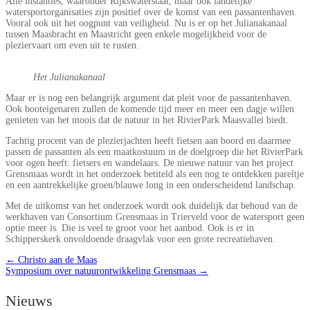
Alle instanties, waaronder Rijkswaterstaat, maar ook landelijke
watersportorganisaties zijn positief over de komst van een passantenhaven.
Vooral ook uit het oogpunt van veiligheid. Nu is er op het Julianakanaal
tussen Maasbracht en Maastricht geen enkele mogelijkheid voor de
pleziervaart om even uit te rusten.
Het Julianakanaal
Maar er is nog een belangrijk argument dat pleit voor de passantenhaven.
Ook booteigenaren zullen de komende tijd meer en meer een dagje willen
genieten van het moois dat de natuur in het RivierPark Maasvallei biedt.
Tachtig procent van de plezierjachten heeft fietsen aan boord en daarmee
passen de passanten als een maatkostuum in de doelgroep die het RivierPark
voor ogen heeft: fietsers en wandelaars. De nieuwe natuur van het project
Grensmaas wordt in het onderzoek betiteld als een nog te ontdekken pareltje
en een aantrekkelijke groen/blauwe long in een onderscheidend landschap.
Met de uitkomst van het onderzoek wordt ook duidelijk dat behoud van de
werkhaven van Consortium Grensmaas in Trierveld voor de watersport geen
optie meer is. Die is veel te groot voor het aanbod. Ook is er in
Schipperskerk onvoldoende draagvlak voor een grote recreatiehaven.
←
Christo aan de Maas
Symposium over natuurontwikkeling Grensmaas
→
Nieuws