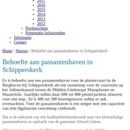
2017
2016
2015
2014
2013
2012
Persberichten
Presentatie Infoavonden
Informatie
Contact
Home
/
Nieuws
/
Behoefte aan passantenhaven in Schipperskerk
Behoefte aan passantenhaven in
Schipperskerk
Er is behoefte aan een passantenhaven voor de pleziervaart in de
Berghaven bij Schipperskerk als een tussenstop voor de vaarroute op
het Julianakanaal tussen de Midden-Limburgse Maasplassen en
Maastricht. Jaarlijks zullen daar 600 tot 800 plezierjachten afmeren
voor een stop. Zo’n 400 tot 500 booteigenaren zullen er ook
overnachten. Voor de passantenhaven is een steiger met een capaciteit
van tien ligplaatsen vooralsnog voldoende.
Dat is de uitkomst van een haalbaarheidsonderzoek naar een kleinschalige
passantenhaven in opdracht van de gemeente Sittard-Geleen.