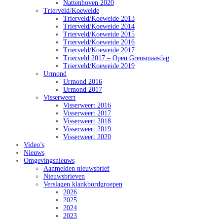
Nattenhoven 2020
Trierveld/Koeweide
Trierveld/Koeweide 2013
Trierveld/Koeweide 2014
Trierveld/Koeweide 2015
Trierveld/Koeweide 2016
Trierveld/Koeweide 2017
Trierveld 2017 – Open Grensmaasdag
Trierveld/Koeweide 2019
Urmond
Urmond 2016
Urmond 2017
Visserweert
Visserweert 2016
Visserweert 2017
Visserweert 2018
Visserweert 2019
Visserweert 2020
Video’s
Nieuws
Omgevingsnieuws
Aanmelden nieuwsbrief
Nieuwsbrieven
Verslagen klankbordgroepen
2026
2025
2024
2023