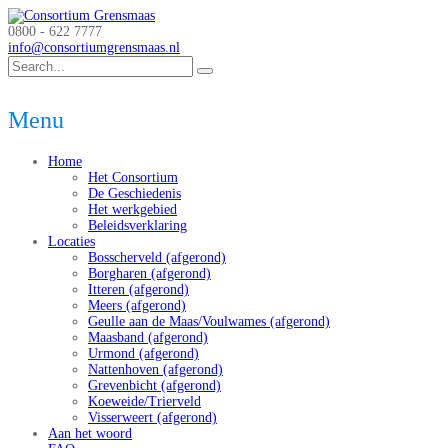
0800 - 622 7777
info@consortiumgrensmaas.nl
Menu
Home
Het Consortium
De Geschiedenis
Het werkgebied
Beleidsverklaring
Locaties
Bosscherveld (afgerond)
Borgharen (afgerond)
Itteren (afgerond)
Meers (afgerond)
Geulle aan de Maas/Voulwames (afgerond)
Maasband (afgerond)
Urmond (afgerond)
Nattenhoven (afgerond)
Grevenbicht (afgerond)
Koeweide/Trierveld
Visserweert (afgerond)
Aan het woord