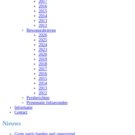
2017
2016
2015
2014
2013
2012
Bewonersbrieven
2026
2025
2024
2023
2020
2019
2018
2017
2016
2015
2014
2013
2012
Persberichten
Presentatie Infoavonden
Informatie
Contact
Nieuws
Grote partij banden snel opgeruimd