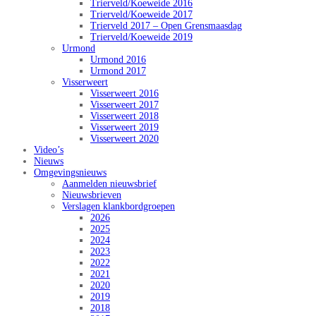
Trierveld/Koeweide 2016
Trierveld/Koeweide 2017
Trierveld 2017 – Open Grensmaasdag
Trierveld/Koeweide 2019
Urmond
Urmond 2016
Urmond 2017
Visserweert
Visserweert 2016
Visserweert 2017
Visserweert 2018
Visserweert 2019
Visserweert 2020
Video’s
Nieuws
Omgevingsnieuws
Aanmelden nieuwsbrief
Nieuwsbrieven
Verslagen klankbordgroepen
2026
2025
2024
2023
2022
2021
2020
2019
2018