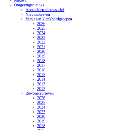
Nieuws
Omgevingsnieuws
Aanmelden nieuwsbrief
Nieuwsbrieven
Verslagen klankbordgroepen
2026
2025
2024
2023
2022
2021
2020
2019
2018
2017
2016
2015
2014
2013
2012
Bewonersbrieven
2026
2025
2024
2023
2020
2019
2018