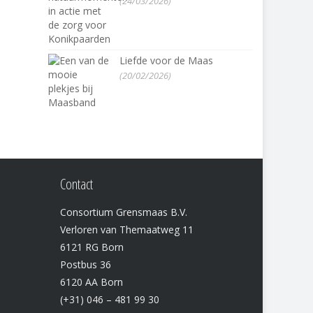
(24/03/2026)
Liefde voor de Maas
(20/02/2026)
Contact
Consortium Grensmaas B.V.
Verloren van Themaatweg 11
6121 RG Born
Postbus 36
6120 AA Born
(+31) 046 – 481 99 30