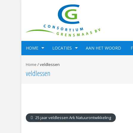
HOME
LOCATIES
AAN HET WOORD
Home
/
veldlessen
veldlessen
25 jaar veldlessen Ark Natuurontwikkeling