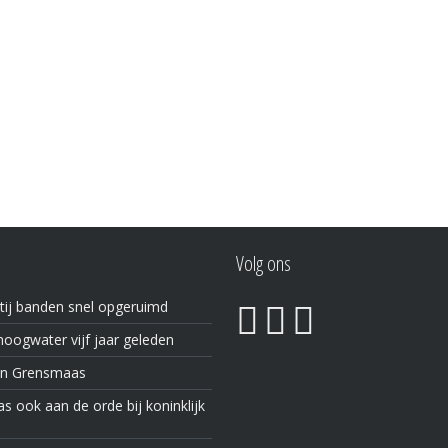
Volg ons
tij banden snel opgeruimd
oogwater vijf jaar geleden
in Grensmaas
 ook aan de orde bij koninklijk