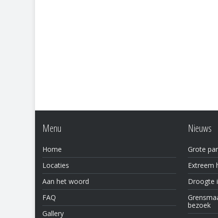
Menu
Nieuws
Home
Grote par
Locaties
Extreem h
Aan het woord
Droogte 
FAQ
Grensmaas
bezoek
Gallery