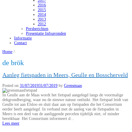
2017
2016
2015
2014
2013
2012
Persberichten
Presentatie Infoavonden
Informatie
Contact
Home
/
de brök
Aanleg fietspaden in Meers, Geulle en Bosscherveld
Posted on
31/07/2019
31/07/2019
by
Grensmaas
In Geulle aan de Maas wordt het fietspad aangelegd langs de voormalige
dekgrondberging, waar nu de nieuwe natuur ontluikt. Het fietspad leidt van
Geulle tot aan Elsloo en sluit daar aan op fietspaden die het Consortium
eerder heeft aangelegd. In verband met de aanleg van de fietspaden in
Meers is een deel van de aanliggende percelen tijdelijk niet, of minder
bereikbaar. Het Consortium informeert d...
Lees meer