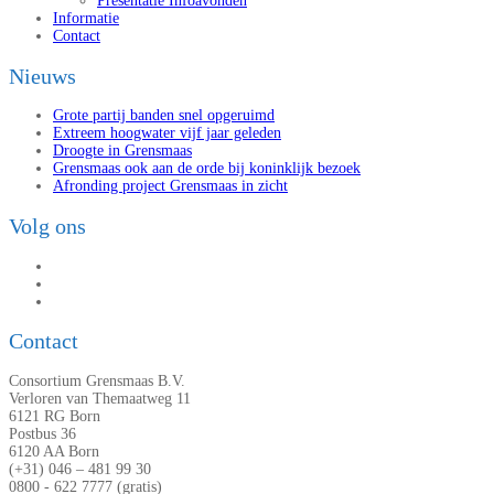
Presentatie Infoavonden
Informatie
Contact
Nieuws
Grote partij banden snel opgeruimd
Extreem hoogwater vijf jaar geleden
Droogte in Grensmaas
Grensmaas ook aan de orde bij koninklijk bezoek
Afronding project Grensmaas in zicht
Volg ons
Contact
Consortium Grensmaas B.V.
Verloren van Themaatweg 11
6121 RG Born
Postbus 36
6120 AA Born
(+31) 046 – 481 99 30
0800 - 622 7777 (gratis)