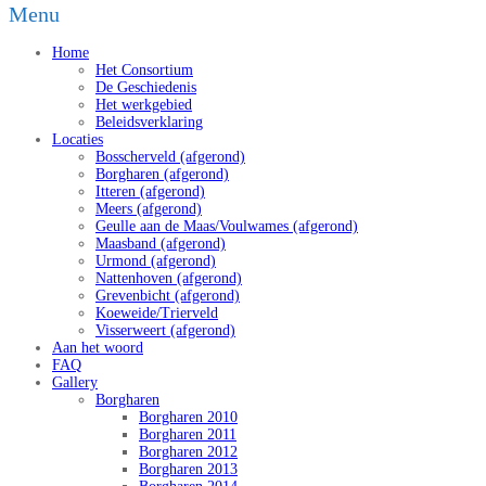
Menu
Home
Het Consortium
De Geschiedenis
Het werkgebied
Beleidsverklaring
Locaties
Bosscherveld (afgerond)
Borgharen (afgerond)
Itteren (afgerond)
Meers (afgerond)
Geulle aan de Maas/Voulwames (afgerond)
Maasband (afgerond)
Urmond (afgerond)
Nattenhoven (afgerond)
Grevenbicht (afgerond)
Koeweide/Trierveld
Visserweert (afgerond)
Aan het woord
FAQ
Gallery
Borgharen
Borgharen 2010
Borgharen 2011
Borgharen 2012
Borgharen 2013