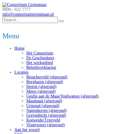
0800 - 622 7777
info@consortiumgrensmaas.nl
Menu
Home
Het Consortium
De Geschiedenis
Het werkgebied
Beleidsverklaring
Locaties
Bosscherveld (afgerond)
Borgharen (afgerond)
Itteren (afgerond)
Meers (afgerond)
Geulle aan de Maas/Voulwames (afgerond)
Maasband (afgerond)
Urmond (afgerond)
Nattenhoven (afgerond)
Grevenbicht (afgerond)
Koeweide/Trierveld
Visserweert (afgerond)
Aan het woord