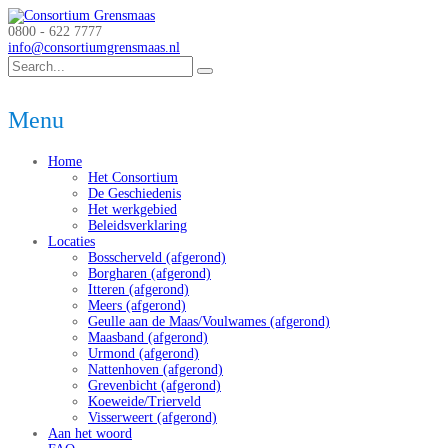
0800 - 622 7777
info@consortiumgrensmaas.nl
Menu
Home
Het Consortium
De Geschiedenis
Het werkgebied
Beleidsverklaring
Locaties
Bosscherveld (afgerond)
Borgharen (afgerond)
Itteren (afgerond)
Meers (afgerond)
Geulle aan de Maas/Voulwames (afgerond)
Maasband (afgerond)
Urmond (afgerond)
Nattenhoven (afgerond)
Grevenbicht (afgerond)
Koeweide/Trierveld
Visserweert (afgerond)
Aan het woord