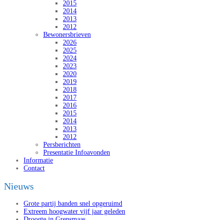
2015
2014
2013
2012
Bewonersbrieven
2026
2025
2024
2023
2020
2019
2018
2017
2016
2015
2014
2013
2012
Persberichten
Presentatie Infoavonden
Informatie
Contact
Nieuws
Grote partij banden snel opgeruimd
Extreem hoogwater vijf jaar geleden
Droogte in Grensmaas