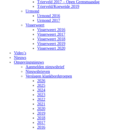
Trierveld 2017 – Open Grensmaasdag
Trierveld/Koeweide 2019
Urmond
Urmond 2016
Urmond 2017
Visserweert
Visserweert 2016
Visserweert 2017
Visserweert 2018
Visserweert 2019
Visserweert 2020
Video’s
Nieuws
Omgevingsnieuws
Aanmelden nieuwsbrief
Nieuwsbrieven
Verslagen klankbordgroepen
2026
2025
2024
2023
2022
2021
2020
2019
2018
2017
2016