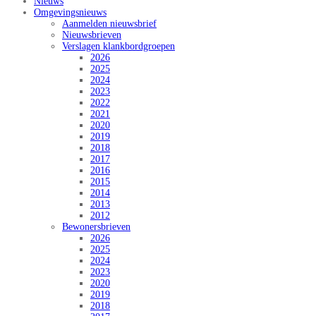
Nieuws
Omgevingsnieuws
Aanmelden nieuwsbrief
Nieuwsbrieven
Verslagen klankbordgroepen
2026
2025
2024
2023
2022
2021
2020
2019
2018
2017
2016
2015
2014
2013
2012
Bewonersbrieven
2026
2025
2024
2023
2020
2019
2018