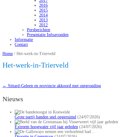
2017
2016
2015
2014
2013
2012
Persberichten
Presentatie Infoavonden
Informatie
Contact
Home
/
Het-werk-in-Trierveld
Het-werk-in-Trierveld
←
Sittard-Geleen en provincie akkoord met ontgronding
Nieuws
Grote partij banden snel opgeruimd
(24/07/2026)
Extreem hoogwater vijf jaar geleden
(24/07/2026)
Droogte in Grensmaas
(24/07/2026)