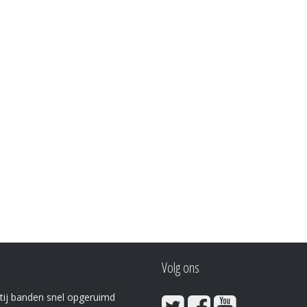
Volg ons
tij banden snel opgeruimd