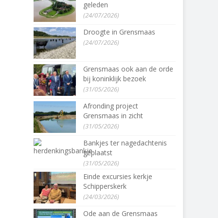
geleden
(24/07/2026)
Droogte in Grensmaas
(24/07/2026)
Grensmaas ook aan de orde
bij koninklijk bezoek
(31/05/2026)
Afronding project
Grensmaas in zicht
(31/05/2026)
Bankjes ter nagedachtenis
geplaatst
(31/05/2026)
Einde excursies kerkje
Schipperskerk
(24/03/2026)
Ode aan de Grensmaas