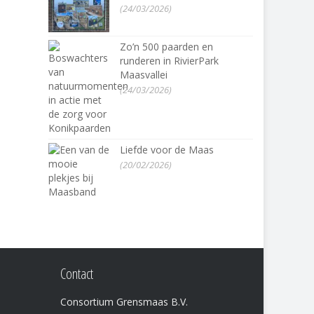
(24/03/2026)
Zo’n 500 paarden en
runderen in RivierPark
Maasvallei
(24/03/2026)
Liefde voor de Maas
(20/02/2026)
Contact
Consortium Grensmaas B.V.