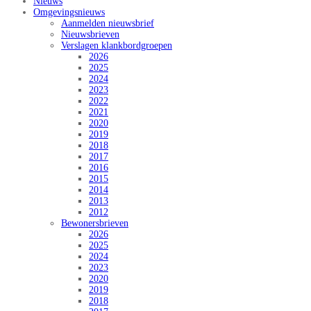
Nieuws
Omgevingsnieuws
Aanmelden nieuwsbrief
Nieuwsbrieven
Verslagen klankbordgroepen
2026
2025
2024
2023
2022
2021
2020
2019
2018
2017
2016
2015
2014
2013
2012
Bewonersbrieven
2026
2025
2024
2023
2020
2019
2018