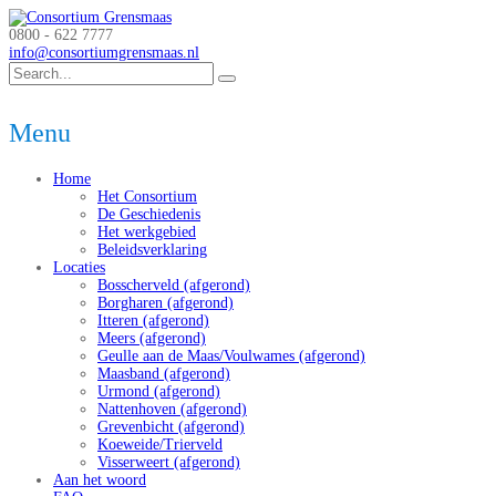
0800 - 622 7777
info@consortiumgrensmaas.nl
Menu
Home
Het Consortium
De Geschiedenis
Het werkgebied
Beleidsverklaring
Locaties
Bosscherveld (afgerond)
Borgharen (afgerond)
Itteren (afgerond)
Meers (afgerond)
Geulle aan de Maas/Voulwames (afgerond)
Maasband (afgerond)
Urmond (afgerond)
Nattenhoven (afgerond)
Grevenbicht (afgerond)
Koeweide/Trierveld
Visserweert (afgerond)
Aan het woord