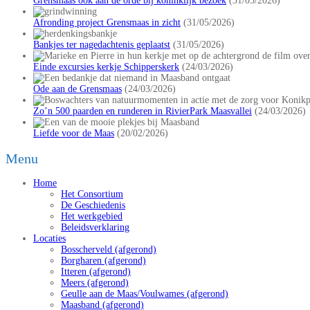
Grensmaas ook aan de orde bij koninklijk bezoek
(31/05/2026)
Afronding project Grensmaas in zicht
(31/05/2026)
Bankjes ter nagedachtenis geplaatst
(31/05/2026)
Einde excursies kerkje Schipperskerk
(24/03/2026)
Ode aan de Grensmaas
(24/03/2026)
Zo’n 500 paarden en runderen in RivierPark Maasvallei
(24/03/2026)
Liefde voor de Maas
(20/02/2026)
Menu
Home
Het Consortium
De Geschiedenis
Het werkgebied
Beleidsverklaring
Locaties
Bosscherveld (afgerond)
Borgharen (afgerond)
Itteren (afgerond)
Meers (afgerond)
Geulle aan de Maas/Voulwames (afgerond)
Maasband (afgerond)