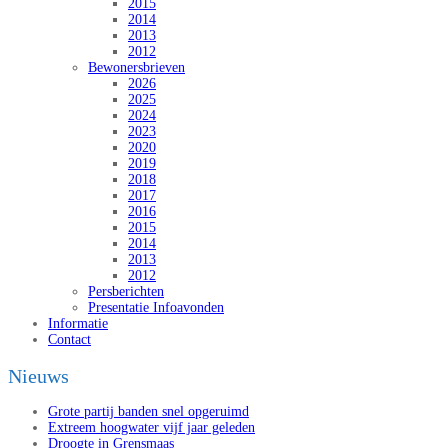
2015
2014
2013
2012
Bewonersbrieven
2026
2025
2024
2023
2020
2019
2018
2017
2016
2015
2014
2013
2012
Persberichten
Presentatie Infoavonden
Informatie
Contact
Nieuws
Grote partij banden snel opgeruimd
Extreem hoogwater vijf jaar geleden
Droogte in Grensmaas