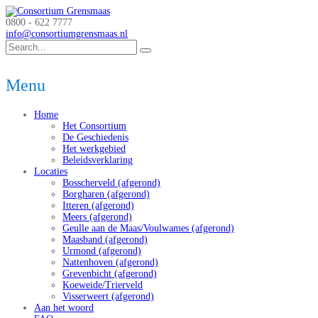
0800 - 622 7777
info@consortiumgrensmaas.nl
Menu
Home
Het Consortium
De Geschiedenis
Het werkgebied
Beleidsverklaring
Locaties
Bosscherveld (afgerond)
Borgharen (afgerond)
Itteren (afgerond)
Meers (afgerond)
Geulle aan de Maas/Voulwames (afgerond)
Maasband (afgerond)
Urmond (afgerond)
Nattenhoven (afgerond)
Grevenbicht (afgerond)
Koeweide/Trierveld
Visserweert (afgerond)
Aan het woord