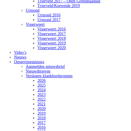
Trierveld 2017 – Open Grensmaasdag
Trierveld/Koeweide 2019
Urmond
Urmond 2016
Urmond 2017
Visserweert
Visserweert 2016
Visserweert 2017
Visserweert 2018
Visserweert 2019
Visserweert 2020
Video’s
Nieuws
Omgevingsnieuws
Aanmelden nieuwsbrief
Nieuwsbrieven
Verslagen klankbordgroepen
2026
2025
2024
2023
2022
2021
2020
2019
2018
2017
2016