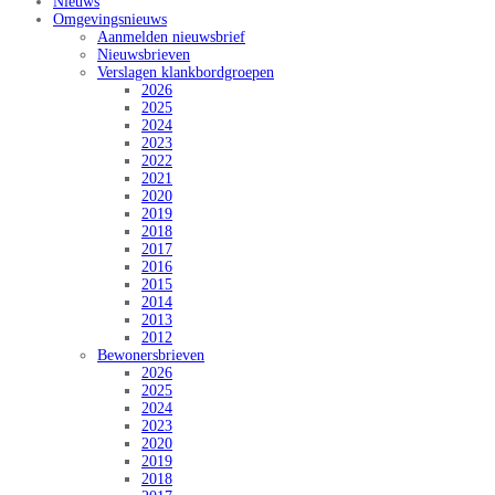
Nieuws
Omgevingsnieuws
Aanmelden nieuwsbrief
Nieuwsbrieven
Verslagen klankbordgroepen
2026
2025
2024
2023
2022
2021
2020
2019
2018
2017
2016
2015
2014
2013
2012
Bewonersbrieven
2026
2025
2024
2023
2020
2019
2018