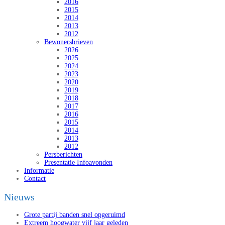
2016
2015
2014
2013
2012
Bewonersbrieven
2026
2025
2024
2023
2020
2019
2018
2017
2016
2015
2014
2013
2012
Persberichten
Presentatie Infoavonden
Informatie
Contact
Nieuws
Grote partij banden snel opgeruimd
Extreem hoogwater vijf jaar geleden