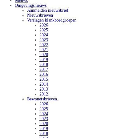
Nieuws
Omgevingsnieuws
Aanmelden nieuwsbrief
Nieuwsbrieven
Verslagen klankbordgroepen
2026
2025
2024
2023
2022
2021
2020
2019
2018
2017
2016
2015
2014
2013
2012
Bewonersbrieven
2026
2025
2024
2023
2020
2019
2018