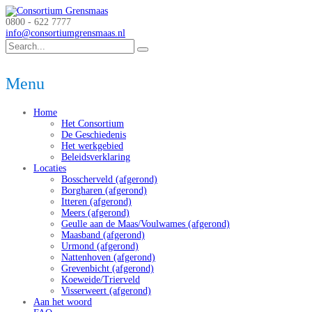
0800 - 622 7777
info@consortiumgrensmaas.nl
Menu
Home
Het Consortium
De Geschiedenis
Het werkgebied
Beleidsverklaring
Locaties
Bosscherveld (afgerond)
Borgharen (afgerond)
Itteren (afgerond)
Meers (afgerond)
Geulle aan de Maas/Voulwames (afgerond)
Maasband (afgerond)
Urmond (afgerond)
Nattenhoven (afgerond)
Grevenbicht (afgerond)
Koeweide/Trierveld
Visserweert (afgerond)
Aan het woord