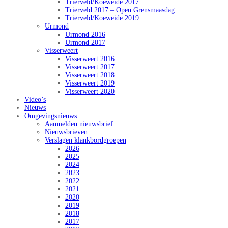
Trierveld/Koeweide 2017
Trierveld 2017 – Open Grensmaasdag
Trierveld/Koeweide 2019
Urmond
Urmond 2016
Urmond 2017
Visserweert
Visserweert 2016
Visserweert 2017
Visserweert 2018
Visserweert 2019
Visserweert 2020
Video’s
Nieuws
Omgevingsnieuws
Aanmelden nieuwsbrief
Nieuwsbrieven
Verslagen klankbordgroepen
2026
2025
2024
2023
2022
2021
2020
2019
2018
2017