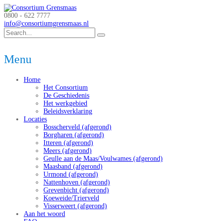
0800 - 622 7777
info@consortiumgrensmaas.nl
Menu
Home
Het Consortium
De Geschiedenis
Het werkgebied
Beleidsverklaring
Locaties
Bosscherveld (afgerond)
Borgharen (afgerond)
Itteren (afgerond)
Meers (afgerond)
Geulle aan de Maas/Voulwames (afgerond)
Maasband (afgerond)
Urmond (afgerond)
Nattenhoven (afgerond)
Grevenbicht (afgerond)
Koeweide/Trierveld
Visserweert (afgerond)
Aan het woord