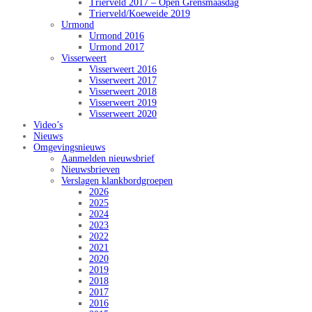
Trierveld 2017 – Open Grensmaasdag
Trierveld/Koeweide 2019
Urmond
Urmond 2016
Urmond 2017
Visserweert
Visserweert 2016
Visserweert 2017
Visserweert 2018
Visserweert 2019
Visserweert 2020
Video’s
Nieuws
Omgevingsnieuws
Aanmelden nieuwsbrief
Nieuwsbrieven
Verslagen klankbordgroepen
2026
2025
2024
2023
2022
2021
2020
2019
2018
2017
2016