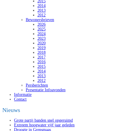
2015
2014
2013
2012
Bewonersbrieven
2026
2025
2024
2023
2020
2019
2018
2017
2016
2015
2014
2013
2012
Persberichten
Presentatie Infoavonden
Informatie
Contact
Nieuws
Grote partij banden snel opgeruimd
Extreem hoogwater vijf jaar geleden
Droogte in Grensmaas