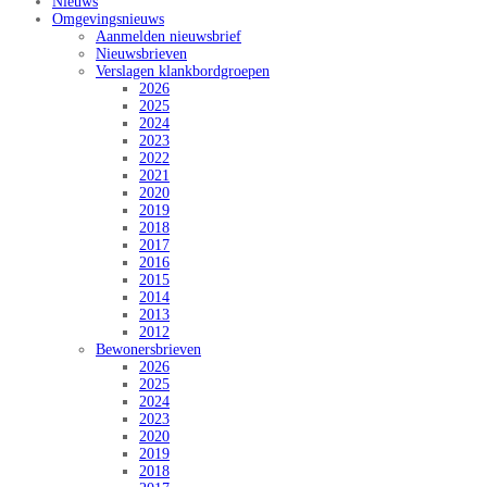
Nieuws
Omgevingsnieuws
Aanmelden nieuwsbrief
Nieuwsbrieven
Verslagen klankbordgroepen
2026
2025
2024
2023
2022
2021
2020
2019
2018
2017
2016
2015
2014
2013
2012
Bewonersbrieven
2026
2025
2024
2023
2020
2019
2018