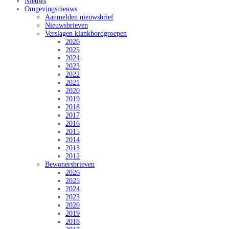
Nieuws
Omgevingsnieuws
Aanmelden nieuwsbrief
Nieuwsbrieven
Verslagen klankbordgroepen
2026
2025
2024
2023
2022
2021
2020
2019
2018
2017
2016
2015
2014
2013
2012
Bewonersbrieven
2026
2025
2024
2023
2020
2019
2018