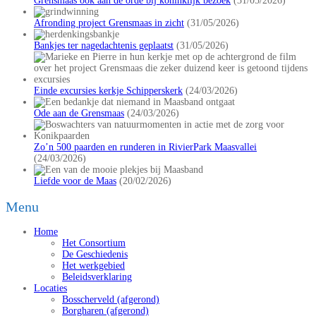
Grensmaas ook aan de orde bij koninklijk bezoek
(31/05/2026)
Afronding project Grensmaas in zicht
(31/05/2026)
Bankjes ter nagedachtenis geplaatst
(31/05/2026)
Einde excursies kerkje Schipperskerk
(24/03/2026)
Ode aan de Grensmaas
(24/03/2026)
Zo’n 500 paarden en runderen in RivierPark Maasvallei
(24/03/2026)
Liefde voor de Maas
(20/02/2026)
Menu
Home
Het Consortium
De Geschiedenis
Het werkgebied
Beleidsverklaring
Locaties
Bosscherveld (afgerond)
Borgharen (afgerond)