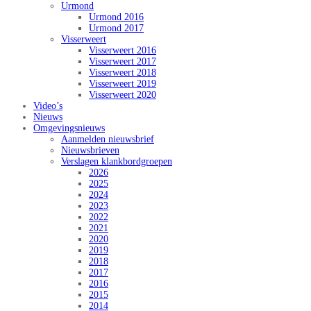
Urmond
Urmond 2016
Urmond 2017
Visserweert
Visserweert 2016
Visserweert 2017
Visserweert 2018
Visserweert 2019
Visserweert 2020
Video’s
Nieuws
Omgevingsnieuws
Aanmelden nieuwsbrief
Nieuwsbrieven
Verslagen klankbordgroepen
2026
2025
2024
2023
2022
2021
2020
2019
2018
2017
2016
2015
2014