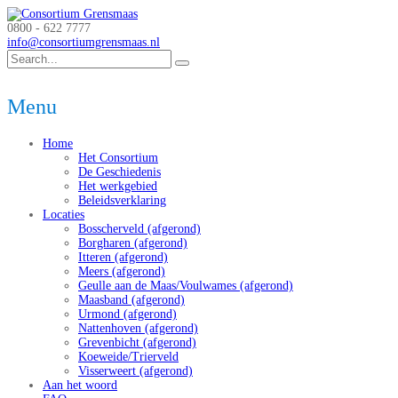
0800 - 622 7777
info@consortiumgrensmaas.nl
Menu
Home
Het Consortium
De Geschiedenis
Het werkgebied
Beleidsverklaring
Locaties
Bosscherveld (afgerond)
Borgharen (afgerond)
Itteren (afgerond)
Meers (afgerond)
Geulle aan de Maas/Voulwames (afgerond)
Maasband (afgerond)
Urmond (afgerond)
Nattenhoven (afgerond)
Grevenbicht (afgerond)
Koeweide/Trierveld
Visserweert (afgerond)
Aan het woord