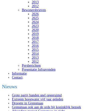
2013
2012
Bewonersbrieven
2026
2025
2024
2023
2020
2019
2018
2017
2016
2015
2014
2013
2012
Persberichten
Presentatie Infoavonden
Informatie
Contact
Nieuws
Grote partij banden snel opgeruimd
Extreem hoogwater vijf jaar geleden
Droogte in Grensmaas
Grensmaas ook aan de orde bij koninklijk bezoek