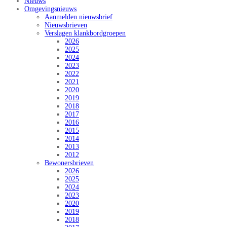
Nieuws
Omgevingsnieuws
Aanmelden nieuwsbrief
Nieuwsbrieven
Verslagen klankbordgroepen
2026
2025
2024
2023
2022
2021
2020
2019
2018
2017
2016
2015
2014
2013
2012
Bewonersbrieven
2026
2025
2024
2023
2020
2019
2018