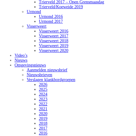
Trierveld 2017 – Open Grensmaasdag
Trierveld/Koeweide 2019
Urmond
Urmond 2016
Urmond 2017
Visserweert
Visserweert 2016
Visserweert 2017
Visserweert 2018
Visserweert 2019
Visserweert 2020
Video’s
Nieuws
Omgevingsnieuws
Aanmelden nieuwsbrief
Nieuwsbrieven
Verslagen klankbordgroepen
2026
2025
2024
2023
2022
2021
2020
2019
2018
2017
2016