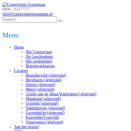
0800 - 622 7777
info@consortiumgrensmaas.nl
Menu
Home
Het Consortium
De Geschiedenis
Het werkgebied
Beleidsverklaring
Locaties
Bosscherveld (afgerond)
Borgharen (afgerond)
Itteren (afgerond)
Meers (afgerond)
Geulle aan de Maas/Voulwames (afgerond)
Maasband (afgerond)
Urmond (afgerond)
Nattenhoven (afgerond)
Grevenbicht (afgerond)
Koeweide/Trierveld
Visserweert (afgerond)
Aan het woord