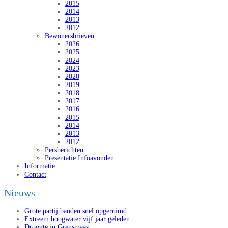
2015
2014
2013
2012
Bewonersbrieven
2026
2025
2024
2023
2020
2019
2018
2017
2016
2015
2014
2013
2012
Persberichten
Presentatie Infoavonden
Informatie
Contact
Nieuws
Grote partij banden snel opgeruimd
Extreem hoogwater vijf jaar geleden
Droogte in Grensmaas